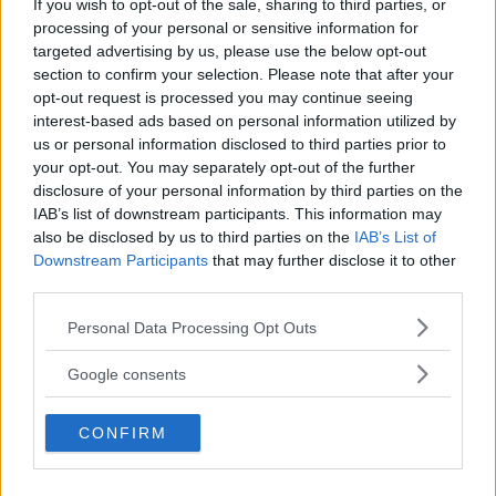
If you wish to opt-out of the sale, sharing to third parties, or
Nu får fler chansen
att lägga beslag på en bil från
Aurus
. På
processing of your personal or sensitive information for
Moskvas nyligen avslutade bilsalong visades en kortare
targeted advertising by us, please use the below opt-out
sedanversion och en längre limousinversion av Senat. Så
section to confirm your selection. Please note that after your
opt-out request is processed you may continue seeing
småningom ska det bli en hel grupp av lyxfordon, inklusive en
interest-based ads based on personal information utilized by
limousine, en sedan, en familjebuss och en suv.
us or personal information disclosed to third parties prior to
your opt-out. You may separately opt-out of the further
disclosure of your personal information by third parties on the
Aurus Senat
kan fås antingen bepansrad eller obepansrad.
IAB’s list of downstream participants. This information may
Den är fyrhjulsdriven och drivs av ett hybridsystem bestående
also be disclosed by us to third parties on the
IAB’s List of
av en V8-motor som levererar 598 hästkrafter. Ordet Aurus är
Downstream Participants
that may further disclose it to other
third parties.
en blandning av kemiska beteckningen för guld, ”Au” och
bokstäverna ”rus” anknyter till Ryssland.
Please note that this website/app uses one or more Google
Personal Data Processing Opt Outs
services and may gather and store information including but
not limited to your visit or usage behaviour. You may click to
Google consents
Diskutera
: Vad tycker du om Aurus Senat?
grant or deny consent to Google and its third-party tags to
use your data for below specified purposes in below Google
CONFIRM
consent section.