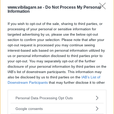
Det är enbart elbilar i toppen när Vi Bilägares
www.vibilagare.se -
Do Not Process My Personal
testförare väljer sina favoriter till finalen i Årets Bil.
Information
Men bland bubblarna lever förbränningsmotorn kvar.
If you wish to opt-out of the sale, sharing to third parties, or
processing of your personal or sensitive information for
targeted advertising by us, please use the below opt-out
section to confirm your selection. Please note that after your
Text
opt-out request is processed you may continue seeing
Redaktionen
interest-based ads based on personal information utilized by
us or personal information disclosed to third parties prior to
your opt-out. You may separately opt-out of the further
disclosure of your personal information by third parties on the
IAB’s list of downstream participants. This information may
also be disclosed by us to third parties on the
IAB’s List of
Det här är en låst artikel.
Logga in
för
Downstream Participants
that may further disclose it to other
att fortsätta läsa.
third parties.
Please note that this website/app uses one or more Google
Personal Data Processing Opt Outs
services and may gather and store information including but
not limited to your visit or usage behaviour. You may click to
DIGITAL PRENUMERATION
Google consents
grant or deny consent to Google and its third-party tags to