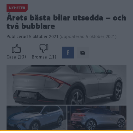
NYHETER
Årets bästa bilar utsedda – och
två bubblare
Publicerad
5 oktober 2021
(
uppdaterad
5 oktober 2021)
(10)
(11)
Gasa
Bromsa