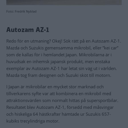
Foto: Fredrik Nyblad
Autozam AZ-1
Redo för en utmaning? Okej! Sök rätt på en Autozam AZ-1.
Mazda och Suzukis gemensamma mikrobil, eller ”kei car”
som de kallas för i hemlandet Japan. Mikrobilarna är i
huvudsak en inhemsk japansk produkt, men enstaka
exemplar av Autozam AZ-1 har letat sin väg ut i världen.
Mazda tog fram designen och Suzuki sköt till motorn.
I Japan är mikrobilar en mycket stor marknad och
tillverkarens syfte var att kombinera en mikrobil med
attraktionsvärden som normalt hittas på supersportbilar.
Resultatet blev Autozam AZ-1, försedd med måsvingar
och hiskeliga 64 hästkrafter hämtade ur Suzukis 657-
kubiks trecylindriga motor.