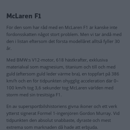
McLaren F1
För den som har råd med en McLaren F1 är kanske inte
fordonsskatten något stort problem. Men vi tar ändå med
den i listan eftersom det första modellåret alltså fyller 30
år.
Med BMW:s V12-motor, 618 hästkrafter, exklusiva
materialval som magnesium, titanium och till och med
guld (eftersom guld leder värme bra), en toppfart på 386
km/h och en för tidpunkten ohygglig acceleration där 0–
100 km/h tog 3,6 sekunder tog McLaren världen med
storm med sin tresitsiga F1.
En av supersportbilshistoriens givna ikoner och ett verk
ytterst signerat Formel 1-ingenjören Gordon Murray. Vid
tidpunkten den absolut snabbaste, dyraste och mest
extrema som marknaden då hade att erbjuda.