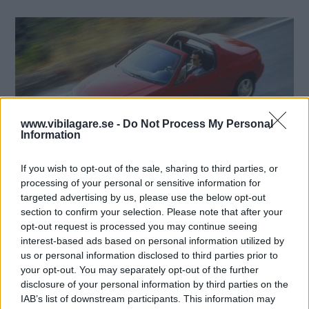
www.vibilagare.se -
Do Not Process My Personal
Information
Foto: Honda
If you wish to opt-out of the sale, sharing to third parties, or
processing of your personal or sensitive information for
targeted advertising by us, please use the below opt-out
Honda CR-X Del Sol
section to confirm your selection. Please note that after your
opt-out request is processed you may continue seeing
Vad sägs om en överkomlig sportbil med eltarga, som
interest-based ads based on personal information utilized by
delar slitagedelar med en högst vanlig personbil? Ungefär
us or personal information disclosed to third parties prior to
your opt-out. You may separately opt-out of the further
där har du framgångsreceptet för Honda CR-X Del Sol.
disclosure of your personal information by third parties on the
Se det som en strikt tvåsitsig kupé som tekniskt sett är en
IAB’s list of downstream participants. This information may