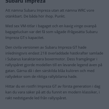
Subaru Impreza
Att nämna Subaru Impreza utan att nämna WRC vore
otänkbart. De båda hör ihop. Punkt.
Med sex VM-titlar i bagaget och en kaxig vinge ovanpå
bagageluckan var det få som vågade ifrågasätta Subaru
Impreza GT:s kapacitet.
Den civila versionen av Subaru Impreza GT hade
inledningsvis endast 218 överladdade hästkrafter samlade
i Subarus karaktärisera boxermotor. Dess framgångar i
rallyspåret gjorde modellen till en levande legend även på
gatan. Gärna då i den särskilda blåa kulören och med
rallydekor som de riktiga rallybilarna hade.
Hittar du en rostfri Impreza GT av första generation i dag
kan du vara säker på att du funnit en modern klassiker, i
rakt nedstigande led från rallyspåret.