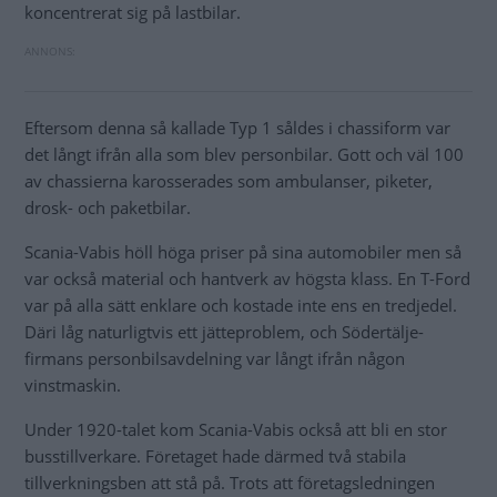
koncentrerat sig på lastbilar.
Eftersom denna så kallade Typ 1 såldes i chassiform var
det långt ifrån alla som blev personbilar. Gott och väl 100
av chassierna karosserades som ambulanser, piketer,
drosk- och paketbilar.
Scania-Vabis höll höga priser på sina automobiler men så
var också material och hantverk av högsta klass. En T-Ford
var på alla sätt enklare och kostade inte ens en tredjedel.
Däri låg naturligtvis ett jätteproblem, och Södertälje-
firmans personbilsavdelning var långt ifrån någon
vinstmaskin.
Under 1920-talet kom Scania-Vabis också att bli en stor
busstillverkare. Företaget hade därmed två stabila
tillverkningsben att stå på. Trots att företagsledningen