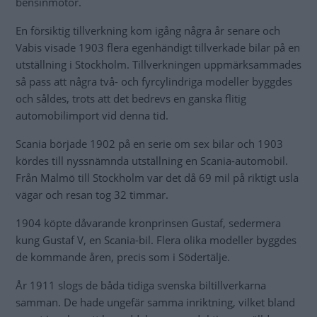
bensinmotor.
En försiktig tillverkning kom igång några år senare och
Vabis visade 1903 flera egenhändigt tillverkade bilar på en
utställning i Stockholm. Tillverkningen uppmärksammades
så pass att några två- och fyrcylindriga modeller byggdes
och såldes, trots att det bedrevs en ganska flitig
automobilimport vid denna tid.
Scania började 1902 på en serie om sex bilar och 1903
kördes till nyssnämnda utställning en Scania-automobil.
Från Malmö till Stockholm var det då 69 mil på riktigt usla
vägar och resan tog 32 timmar.
1904 köpte dåvarande kronprinsen Gustaf, sedermera
kung Gustaf V, en Scania-bil. Flera olika modeller byggdes
de kommande åren, precis som i Södertälje.
År 1911 slogs de båda tidiga svenska biltillverkarna
samman. De hade ungefär samma inriktning, vilket bland