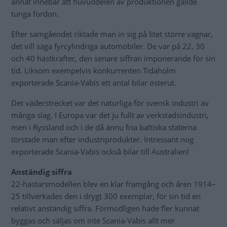
annat innebar att huvuddelen av produktionen gällde
tunga fordon.
Efter samgåendet riktade man in sig på litet större vagnar,
det vill säga fyrcylindriga automobiler. De var på 22, 30
och 40 hästkrafter, den senare siffran imponerande för sin
tid. Liksom exempelvis konkurrenten Tidaholm
exporterade Scania-Vabis ett antal bilar österut.
Det väderstrecket var det naturliga för svensk industri av
många slag. I Europa var det ju fullt av verkstadsindustri,
men i Ryssland och i de då ännu fria baltiska staterna
törstade man efter industriprodukter. Intressant nog
exporterade Scania-Vabis också bilar till Australien!
Anständig siffra
22-hästarsmodellen blev en klar framgång och åren 1914–
25 tillverkades den i drygt 300 exemplar, för sin tid en
relativt anständig siffra. Förmodligen hade fler kunnat
byggas och säljas om inte Scania-Vabis allt mer