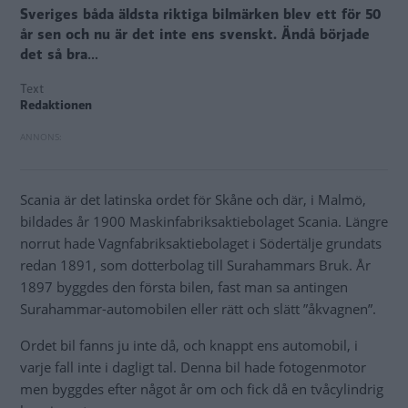
Sveriges båda äldsta riktiga bilmärken blev ett för 50
år sen och nu är det inte ens svenskt. Ändå började
det så bra…
Text
Redaktionen
Scania är det latinska ordet för Skåne och där, i Malmö,
bildades år 1900 Maskinfabriksaktiebolaget Scania. Längre
norrut hade Vagnfabriksaktiebolaget i Södertälje grundats
redan 1891, som dotterbolag till Surahammars Bruk. År
1897 byggdes den första bilen, fast man sa antingen
Surahammar-automobilen eller rätt och slätt ”åkvagnen”.
Ordet bil fanns ju inte då, och knappt ens automobil, i
varje fall inte i dagligt tal. Denna bil hade fotogenmotor
men byggdes efter något år om och fick då en tvåcylindrig