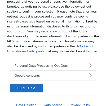
processing of your personal or sensitive information for
targeted advertising by us, please use the below opt-out
section to confirm your selection. Please note that after your
opt-out request is processed you may continue seeing
interest-based ads based on personal information utilized by
us or personal information disclosed to third parties prior to
your opt-out. You may separately opt-out of the further
disclosure of your personal information by third parties on the
IAB’s list of downstream participants. This information may
also be disclosed by us to third parties on the
IAB’s List of
Downstream Participants
that may further disclose it to other
third parties.
Please note that this website/app uses one or more Google
Personal Data Processing Opt Outs
services and may gather and store information including but
not limited to your visit or usage behaviour. You may click to
Google consents
grant or deny consent to Google and its third-party tags to
use your data for below specified purposes in below Google
CONFIRM
consent section.
Data Deletion
Data Access
Privacy Policy