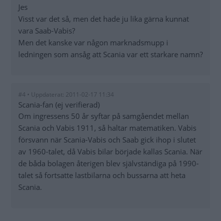
Jes
Visst var det så, men det hade ju lika gärna kunnat
vara Saab-Vabis?
Men det kanske var någon marknadsmupp i
ledningen som ansåg att Scania var ett starkare namn?
#4 • Uppdaterat: 2011-02-17 11:34
Scania-fan (ej verifierad)
Om ingressens 50 år syftar på samgåendet mellan
Scania och Vabis 1911, så haltar matematiken. Vabis
försvann när Scania-Vabis och Saab gick ihop i slutet
av 1960-talet, då Vabis bilar började kallas Scania. När
de båda bolagen återigen blev självständiga på 1990-
talet så fortsatte lastbilarna och bussarna att heta
Scania.