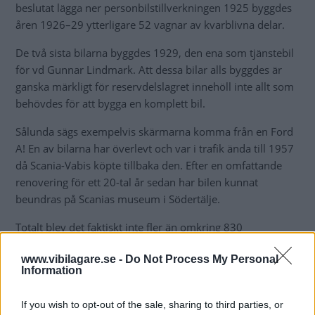
beslutat lägga ner personbilstillverkningen 1925 byggdes
åren 1926–29 ytterligare 52 vagnar av kvarblivna delar.
De två sista bilarna byggdes 1929, den ena som tjänstebil
för vd Gunnar Lindmark. Att dessa bilar alls byggdes är
ganska märkligt för reservdelslagret innehöll inte allt som
behövdes för att bygga en komplett bil.
Sålunda sägs exempelvis skärmarna komma från en Ford
A! En av bilarna har överlevt och var i trafik ända till 1957
då Scania-Vabis köpte tillbaka den. Efter en omfattande
renovering för ett 20-tal år sedan har bilen kunnat
beundras på Scanias museum i Södertälje.
Totalt blev det faktiskt inte fler än omkring 830
personvagnar, men de var av högsta kvalitet.
www.vibilagare.se -
Do Not Process My Personal
Information
If you wish to opt-out of the sale, sharing to third parties, or