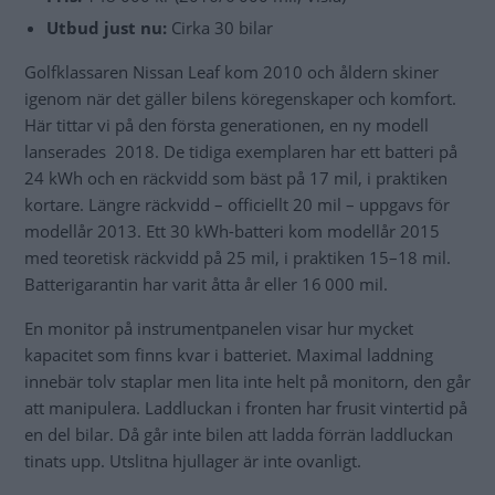
Utbud just nu:
Cirka 30 bilar
Golfklassaren Nissan Leaf kom 2010 och åldern skiner
igenom när det gäller bilens köregenskaper och komfort.
Här tittar vi på den första generationen, en ny modell
lanserades 2018. De tidiga exemplaren har ett batteri på
24 kWh och en räckvidd som bäst på 17 mil, i praktiken
kortare. Längre räckvidd – officiellt 20 mil – uppgavs för
modellår 2013. Ett 30 kWh-batteri kom modellår 2015
med teoretisk räckvidd på 25 mil, i praktiken 15–18 mil.
Batterigarantin har varit åtta år eller 16 000 mil.
En monitor på instrumentpanelen visar hur mycket
kapacitet som finns kvar i batteriet. Maximal laddning
innebär tolv staplar men lita inte helt på monitorn, den går
att manipulera. Laddluckan i fronten har frusit vintertid på
en del bilar. Då går inte bilen att ladda förrän laddluckan
tinats upp. Utslitna hjullager är inte ovanligt.