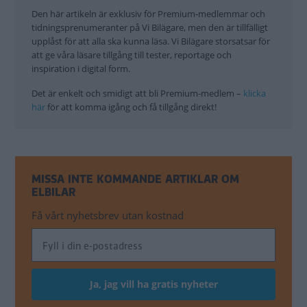
Den här artikeln är exklusiv för Premium-medlemmar och
tidningsprenumeranter på Vi Bilägare, men den är tillfälligt
upplåst för att alla ska kunna läsa. Vi Bilägare storsatsar för
att ge våra läsare tillgång till tester, reportage och
inspiration i digital form.
Det är enkelt och smidigt att bli Premium-medlem –
klicka
här
för att komma igång och få tillgång direkt!
MISSA INTE KOMMANDE ARTIKLAR OM
ELBILAR
Få vårt nyhetsbrev utan kostnad
Köpa begagnad elbil: Köpguide till 10
intressanta modeller