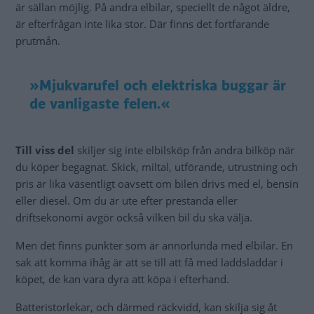
är sällan möjlig. På andra elbilar, speciellt de något äldre,
är efterfrågan inte lika stor. Där finns det fortfarande
prutmån.
»Mjukvarufel och elektriska buggar är
de vanligaste felen.«
Till viss del
skiljer sig inte elbilsköp från andra bilköp när
du köper begagnat. Skick, miltal, utförande, utrustning och
pris är lika väsentligt oavsett om bilen drivs med el, bensin
eller diesel. Om du är ute efter prestanda eller
driftsekonomi avgör också vilken bil du ska välja.
Men det finns punkter som är annorlunda med elbilar. En
sak att komma ihåg är att se till att få med laddsladdar i
köpet, de kan vara dyra att köpa i efterhand.
Batteristorlekar, och därmed räckvidd, kan skilja sig åt