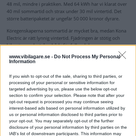
48 mil, mindre i praktiken. Med 64 kWh har vi klarat över
40 mil sommartid och strax under 30 mil vintertid. Det
större batteripaketet är ungefär 50 000 kronor dyrare.
Köregenskaperna sommartid är mycket bra, medan Kona
Electric är rätt lynnig vintertid. Fjädringen är stötig och
bilen är ganska trång både för folk och bagage.
www.vibilagare.se -
Do Not Process My Personal
Ett av de allvarligare felen gäller batteriet som kan börja
Information
brinna. Hyundai har återkallat bilar för batterikontroll. På
vår långtest-Kona lossnade ett dörrhandtag och
If you wish to opt-out of the sale, sharing to third parties, or
laddluckan i fronten frös igen. En list ska förhindra
processing of your personal or sensitive information for
igenfrusna laddluckor men det verkar inte alltid fungera.
targeted advertising by us, please use the below opt-out
Startproblem och problem med att 12-voltsbatteriet
section to confirm your selection. Please note that after your
laddar ur har också drabbat en del Kona.
opt-out request is processed you may continue seeing
interest-based ads based on personal information utilized by
Plus:
Körglädje, driftskostnad, bra AC-anläggning.
us or personal information disclosed to third parties prior to
your opt-out. You may separately opt-out of the further
Minus:
Fjädring, utrymmen, bullrig.
disclosure of your personal information by third parties on the
IAB’s list of downstream participants. This information may