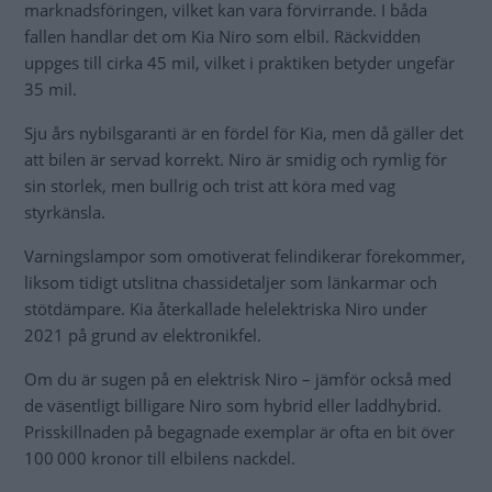
marknadsföringen, vilket kan vara förvirrande. I båda
fallen handlar det om Kia Niro som elbil. Räckvidden
uppges till cirka 45 mil, vilket i praktiken betyder ungefär
35 mil.
Sju års nybilsgaranti är en fördel för Kia, men då gäller det
att bilen är servad korrekt. Niro är smidig och rymlig för
sin storlek, men bullrig och trist att köra med vag
styrkänsla.
Varningslampor som omotiverat felindikerar förekommer,
liksom tidigt utslitna chassidetaljer som länkarmar och
stötdämpare. Kia återkallade helelektriska Niro under
2021 på grund av elektronikfel.
Om du är sugen på en elektrisk Niro – jämför också med
de väsentligt billigare Niro som hybrid eller laddhybrid.
Prisskillnaden på begagnade exemplar är ofta en bit över
100 000 kronor till elbilens nackdel.