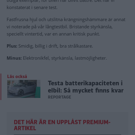
tidiga exemplar, för bilen har blivit bättre. Det har vi
konstaterat i senare test.
Fastfrusna hjul och utslitna krängningshämmare är annat
vi noterade på vår långtestbil. Bristande styrkänsla,
speciellt vintertid, var en annan kritisk punkt.
Plus:
Smidig, billig i drift, bra strålkastare.
Minus:
Elektronikfel, styrkänsla, lastmöjligheter.
Läs också
Testa batterikapaciteten i
elbil: Så mycket finns kvar
REPORTAGE
DET HÄR ÄR EN UPPLÅST PREMIUM-
ARTIKEL