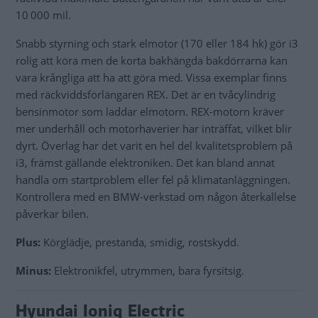
10 000 mil.
Snabb styrning och stark elmotor (170 eller 184 hk) gör i3
rolig att köra men de korta bakhängda bakdörrarna kan
vara krångliga att ha att göra med. Vissa exemplar finns
med räckviddsförlängaren REX. Det är en tvåcylindrig
bensinmotor som laddar elmotorn. REX-motorn kräver
mer underhåll och motorhaverier har inträffat, vilket blir
dyrt. Överlag har det varit en hel del kvalitetsproblem på
i3, främst gällande elektroniken. Det kan bland annat
handla om startproblem eller fel på klimatanläggningen.
Kontrollera med en BMW-verkstad om någon återkallelse
påverkar bilen.
Plus:
Körglädje, prestanda, smidig, rostskydd.
Minus:
Elektronikfel, utrymmen, bara fyrsitsig.
Hyundai Ioniq Electric