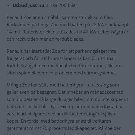
Utbud just nu:
Cirka 200 bilar
Renault Zoe är en småbil i samma storlek som Clio.
Räckvidden på tidiga Zoe med batteri på 22 kWh är knappt
14 mil. Batteristorleken utökades till 41 kWh efter några år
och räckvidden mer än fördubblades.
Renault har återkallat Zoe för att parkeringsläget inte
fungerat och för att bromsslangarna kan bli utslitna i
förtid. Krångel med mediaenheten förekommer, liksom
slitna spindelleder och problem med värmesystemet.
Många Zoe har sålts med batterihyra – en leasing som
gäller även på begagnat. Det innebär en månadskostnad
som du betalar så länge du äger bilen, om du inte köper ut
batteriet – vilket blir dyrt. Exemplar med batterihyra bör
vara klart billigare än bilar där batteriet ingår i själva
köpet. En fördel med batterihyra är att tillverkaren
garanterat minst 75 procents laddkapacitet. På Zoe där