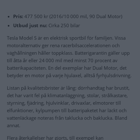
Pris:
477 500 kr (2016/10 000 mil, 90 Dual Motor)
Utbud just nu:
Cirka 250 bilar
Tesla Model S är en elektrisk sportbil för familjen. Vissa
motoralternativ ger rena racerbilsaccelerationen och
väghållningen håller toppklass. Batterigarantin gäller upp
till åtta år eller 24 000 mil med minst 70 procent av
batterikapaciteten. En del exemplar har Dual Motor, det
betyder en motor på varje hjulaxel, alltså fyrhjulsdrivning.
Listan på kvalitetsbrister är lång: dörrhandtag har brustit,
det har varit fel på klimatanläggning, stolar, strålkastare,
styrning, fjädring, hjulvinklar, drivaxlar, elmotorer till
elfunktioner, kylpumpen till batteripaketet har läckt och
vattenläckage noteras från taklucka och baklucka. Bland
annat.
Flera återkallelser har gjorts, till exempel kan