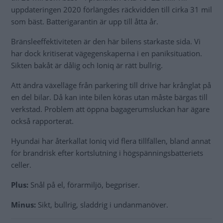
uppdateringen 2020 förlängdes räckvidden till cirka 31 mil
som bäst. Batterigarantin är upp till åtta år.
Bränsleeffektiviteten är den här bilens starkaste sida. Vi
har dock kritiserat vägegenskaperna i en paniksituation.
Sikten bakåt är dålig och Ioniq är rätt bullrig.
Att ändra växelläge från parkering till drive har krånglat på
en del bilar. Då kan inte bilen köras utan måste bärgas till
verkstad. Problem att öppna bagagerumsluckan har ägare
också rapporterat.
Hyundai har återkallat Ioniq vid flera tillfällen, bland annat
för brandrisk efter kortslutning i högspänningsbatteriets
celler.
Plus:
Snål på el, förarmiljö, begpriser.
Minus:
Sikt, bullrig, sladdrig i undanmanöver.