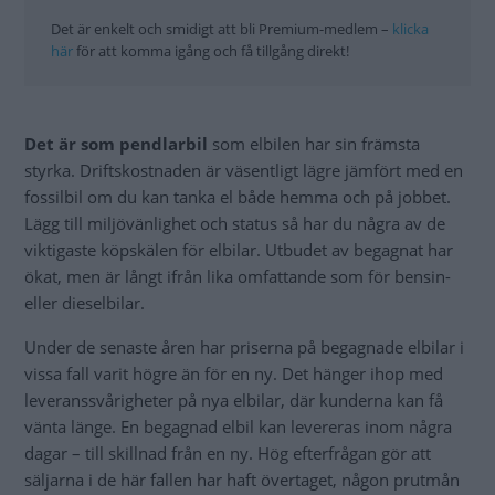
Det är enkelt och smidigt att bli Premium-medlem –
klicka
här
för att komma igång och få tillgång direkt!
Det är som pendlarbil
som elbilen har sin främsta
styrka. Driftskostnaden är väsentligt lägre jämfört med en
fossilbil om du kan tanka el både hemma och på jobbet.
Lägg till miljövänlighet och status så har du några av de
viktigaste köpskälen för elbilar. Utbudet av begagnat har
ökat, men är långt ifrån lika omfattande som för bensin-
eller dieselbilar.
Under de senaste åren har priserna på begagnade elbilar i
vissa fall varit högre än för en ny. Det hänger ihop med
leveranssvårigheter på nya elbilar, där kunderna kan få
vänta länge. En begagnad elbil kan levereras inom några
dagar – till skillnad från en ny. Hög efterfrågan gör att
säljarna i de här fallen har haft övertaget, någon prutmån