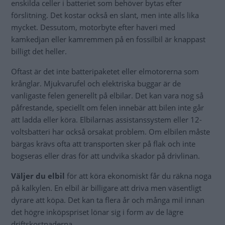
enskilda celler i batteriet som behöver bytas efter
förslitning. Det kostar också en slant, men inte alls lika
mycket. Dessutom, motorbyte efter haveri med
kamkedjan eller kamremmen på en fossilbil är knappast
billigt det heller.
Oftast är det inte batteripaketet eller elmotorerna som
krånglar. Mjukvarufel och elektriska buggar är de
vanligaste felen generellt på elbilar. Det kan vara nog så
påfrestande, speciellt om felen innebär att bilen inte går
att ladda eller köra. Elbilarnas assistanssystem eller 12-
voltsbatteri har också orsakat problem. Om elbilen måste
bärgas krävs ofta att transporten sker på flak och inte
bogseras eller dras för att undvika skador på drivlinan.
Väljer du elbil
för att köra ekonomiskt får du räkna noga
på kalkylen. En elbil är billigare att driva men väsentligt
dyrare att köpa. Det kan ta flera år och många mil innan
det högre inköpspriset lönar sig i form av de lägre
driftskostnaderna.