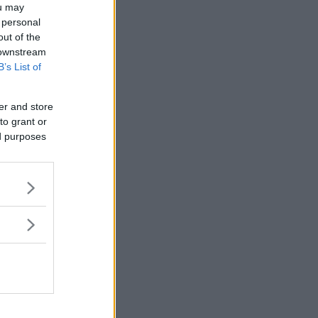
ou may
 personal
out of the
 downstream
B’s List of
er and store
to grant or
ed purposes
åga? Mejla
 blaffa från
lens lack.
ll det