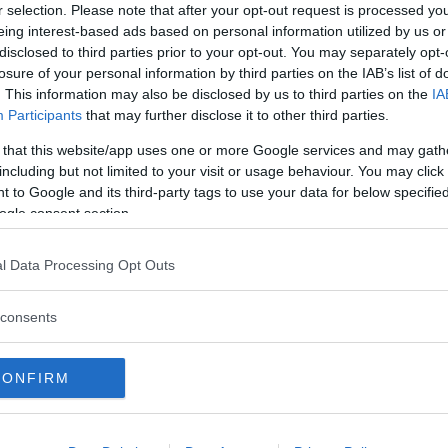
r selection. Please note that after your opt-out request is processed y
eing interest-based ads based on personal information utilized by us or
disclosed to third parties prior to your opt-out. You may separately opt-
losure of your personal information by third parties on the IAB’s list of
. This information may also be disclosed by us to third parties on the
IA
Participants
that may further disclose it to other third parties.
 that this website/app uses one or more Google services and may gath
including but not limited to your visit or usage behaviour. You may click 
 to Google and its third-party tags to use your data for below specifi
ogle consent section.
om bilar och trafik. Vill du att vi ska svara på din fr
l Data Processing Opt Outs
consents
spillning på lacken. Rätt som det är dimper det ned en
kigt ut men jag har också upptäckt att det kan skada bi
CONFIRM
pillning? Har märkt att det kan ju sitta ganska hårt ifa