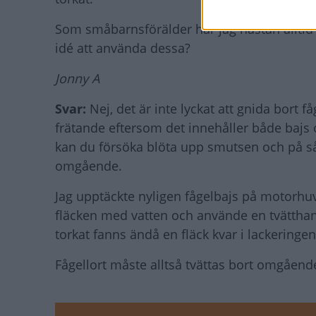
Som småbarnsförälder har jag nästan alltid hu
idé att använda dessa?
Jonny A
Svar:
Nej, det är inte lyckat att gnida bort 
frätande eftersom det innehåller både bajs 
kan du försöka blöta upp smutsen och på så
omgående.
Jag upptäckte nyligen fågelbajs på motorhu
fläcken med vatten och använde en tvättha
torkat fanns ändå en fläck kvar i lackeringe
Fågellort måste alltså tvättas bort omgåend