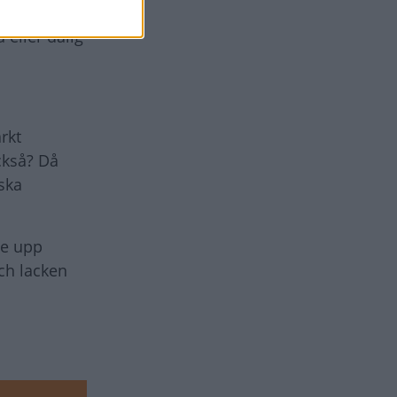
 eller dålig
rkt
ckså? Då
ska
te upp
ch lacken