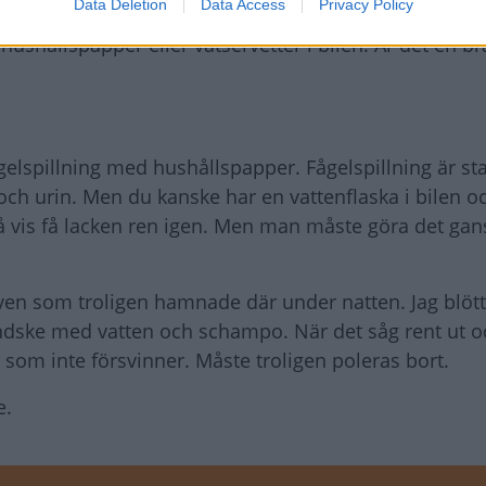
Data Deletion
Data Access
Privacy Policy
shållspapper eller våtservetter i bilen. Är det en bra
fågelspillning med hushållspapper. Fågelspillning är sta
och urin. Men du kanske har en vattenflaska i bilen o
 vis få lacken ren igen. Men man måste göra det gan
ven som troligen hamnade där under natten. Jag blöt
ndske med vatten och schampo. När det såg rent ut o
n som inte försvinner. Måste troligen poleras bort.
e.