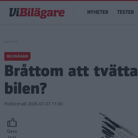
Hoppa
Main
till
NYHETER
TESTER
navigation
huvudinnehåll
BILFRÅGAN
Bråttom att tvätta
bilen?
Publicerad
2026-07-07 11:00
Gasa