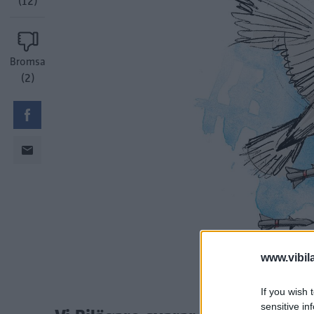
(12)
Bromsa
(2)
www.vibil
If you wish 
sensitive in