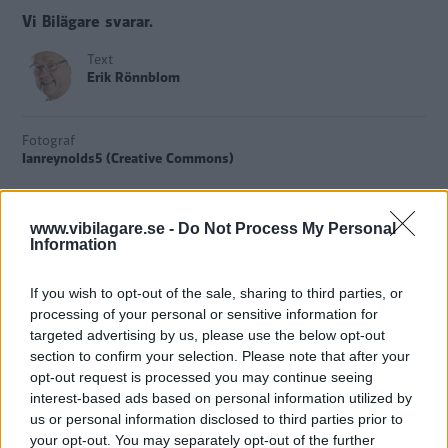
Vi Bilägare svarar.
Text
Erik Rönnblom
Fotograf
Ianreynolds5 (Creative Commons)
www.vibilagare.se -
Do Not Process My Personal
Information
På vardagar svarar Vi Bilägare på läsarfrågor om bilar och
trafik. Vill du att vi ska svara på din fråga? Mejla till
If you wish to opt-out of the sale, sharing to third parties, or
bilfragan@vibilagare.se.
processing of your personal or sensitive information for
targeted advertising by us, please use the below opt-out
section to confirm your selection. Please note that after your
Fråga:
SVT har inte köpt rättigheter att visa WRC, rally-VM,
opt-out request is processed you may continue seeing
i år. Trist när vi äntligen har en svensk förare, Oliver
interest-based ads based on personal information utilized by
Solberg, som kör hela säsongen. Jag är intresserad av hur
us or personal information disclosed to third parties prior to
stor del av SVT:s kostnader för sportevenemang som går
your opt-out. You may separately opt-out of the further