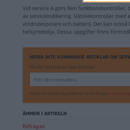
Vid service A görs fem funktionskontroller, 
av serviceindikering. Vätskekontroller med
vindrutespolare och batteri). Det kan också h
helsyntetolja. Dessa uppgifter finns förmodl
MISSA INTE KOMMANDE ARTIKLAR OM SERV
Få vårt nyhetsbrev utan kostnad
Genom att anmäla dig godkänner du OK-förlagets
personuppgi
ÄMNEN I ARTIKELN
Bilfrågan