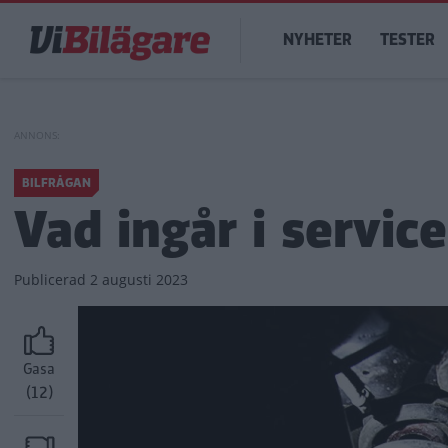
Hoppa
Main
till
NYHETER
TESTER
navigation
huvudinnehåll
BILFRÅGAN
Vad ingår i servic
Publicerad
2 augusti 2023
Gasa
(12)