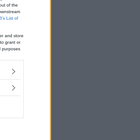
out of the
 downstream
B’s List of
er and store
to grant or
ed purposes
åga? Mejla
r en
s