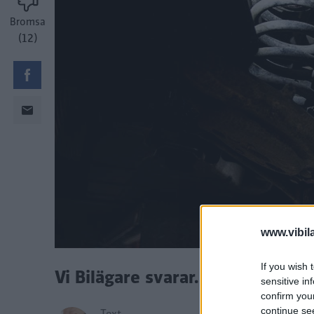
Bromsa
(12)
www.vibil
If you wish 
Vi Bilägare svarar.
sensitive in
confirm you
continue se