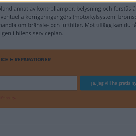
bland annat av kontrollampor, belysning och förstås å
 eventuella korrigeringar görs (motorkylsystem, broms
andla om bränsle- och luftfilter. Mot tillägg kan du f
igen i bilens serviceplan.
ICE & REPARATIONER
ftspolicy.