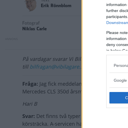
Text
information 
Erik Rönnblom
further disc
participants
Fotograf
Downstream 
Niklas Carle
Please note
information 
deny consent
in below Go
På vardagar svarar Vi Bilägare på läsarfrågor 
Persona
till
bilfragan@vibilagare.se
.
Google 
Fråga:
Jag fick meddelandet att det är dags 
Mercedes CLS 350d årsmodell 2017.
Hari B
Svar:
Det finns två typer av service hos Me
körsträcka. A-servicen har mindre omfattning