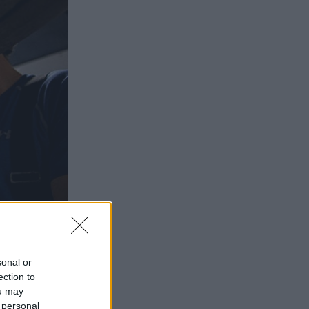
sonal or
ection to
ou may
 personal