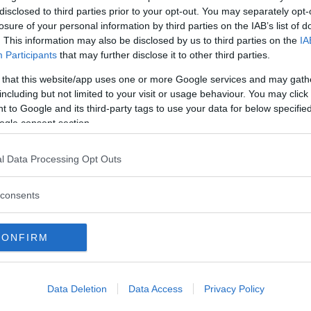
disclosed to third parties prior to your opt-out. You may separately opt-
losure of your personal information by third parties on the IAB’s list of
. This information may also be disclosed by us to third parties on the
IA
Participants
that may further disclose it to other third parties.
 that this website/app uses one or more Google services and may gath
including but not limited to your visit or usage behaviour. You may click 
 to Google and its third-party tags to use your data for below specifi
ogle consent section.
om bilar och trafik. Vill du att vi ska svara på din fr
l Data Processing Opt Outs
consents
för service A och undrar vad det är som ingår? Jag ha
CONFIRM
rcedes och de har olika omfattning beroende på bilen
Data Deletion
Data Access
Privacy Policy
 än B. Men olje- och filterbyte ingår i både A och B.