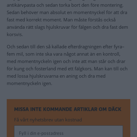
antikärvpasta och sedan torka bort den före montering.
Sedan behöver man absolut en momentnyckel för att dra
fast med korrekt moment. Man måste förstås också
använda rätt slags hjulskruvar för fälgen och dra fast dem
korsvis.
Och sedan till den så kallade efterdragningen efter fyra–
fem mil, som inte ska vara något annat än en kontroll,
med momentnyckeln igen och inte att man står och drar
för kung och fosterland med ett fälgkors. Man kan till och
med lossa hjulskruvarna en aning och dra med
momentnyckeln igen.
MISSA INTE KOMMANDE ARTIKLAR OM DÄCK
Få vårt nyhetsbrev utan kostnad