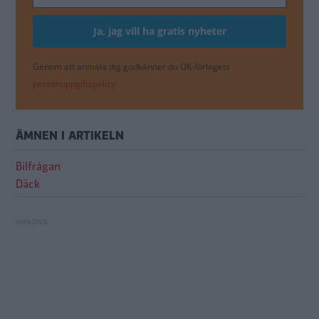
Genom att anmäla dig godkänner du OK-förlagets
personuppgiftspolicy.
ÄMNEN I ARTIKELN
Bilfrågan
Däck