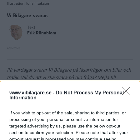
Illustration: Johan Isaksson
Vi Bilägare svarar.
Text
Erik Rönnblom
På vardagar svarar Vi Bilägare på läsarfrågor om bilar och
trafik. Vill du att vi ska svara på din fråga? Mejla till
bilfragan@vibilagare.se.
www.vibilagare.se -
Do Not Process My Personal
Information
Fråga:
Jag börjar planera och beställa tid för byte från
vinter- till sommarhjul, men funderar också på att byta
If you wish to opt-out of the sale, sharing to third parties, or
själv om vädret tillåter eftersom däcken dessutom ligger
processing of your personal or sensitive information for
hemma. Det har varit en diskussion vid den här tiden om
targeted advertising by us, please use the below opt-out
hur man egentligen ska göra – ha kopparpasta på
section to confirm your selection. Please note that after your
opt-out request is processed you may continue seeing