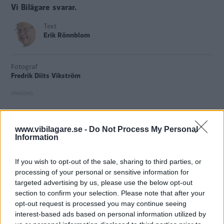
Vi Bilägare svarar.
Text
Erik Rönnblom
Fotograf
Fredrik Diits Vikström
På vardagar svarar Vi Bilägare på läsarfrågor om bilar och
www.vibilagare.se -
Do Not Process My Personal
Information
trafik. Vill du att vi ska svara på din fråga? Mejla till
bilfragan@vibilagare.se.
If you wish to opt-out of the sale, sharing to third parties, or
processing of your personal or sensitive information for
Fråga:
Hur är det egentligen nu för tiden? Måste också
targeted advertising by us, please use the below opt-out
bakljus vara tända dagtid? I så fall måste jag med min lite
section to confirm your selection. Please note that after your
äldre bil, en tio år gammal Toyota, ständigt åka omkring
opt-out request is processed you may continue seeing
interest-based ads based on personal information utilized by
med halvljuset tänt? Känns lite onödigt.