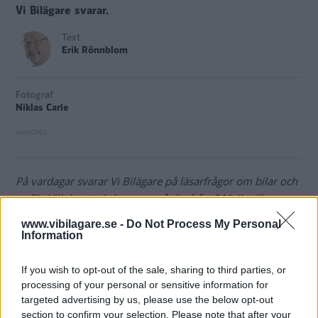
Vi Bilägare svarar.
Text
Erik Rönnblom
Fotograf
Niklas Carle
På vardagar svarar Vi Bilägare på läsarfrågor om bilar och
trafik. Vill du att vi ska svara på din fråga? Mejla till
bilfragan@vibilagare.se.
www.vibilagare.se -
Do Not Process My Personal
Information
Fråga:
Finns det nackdelar med att köpa en laddhybrid?
If you wish to opt-out of the sale, sharing to third parties, or
Om bilen ofta körs bara ”halvlånga” sträckor kopplas ju
processing of your personal or sensitive information for
bensinmotorn in bara korta stunder, med resultat att
targeted advertising by us, please use the below opt-out
motorn inte blir ordentligt varm. Jag har lärt mig att
section to confirm your selection. Please note that after your