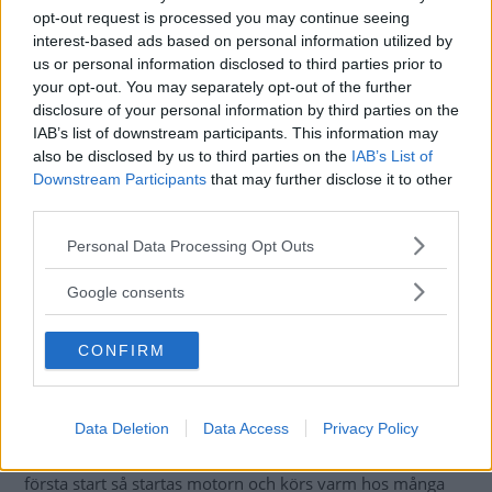
förbränningsmotorer ska köras varma, bland annat för att
opt-out request is processed you may continue seeing
kondens i motoroljan ska upphettas och därmed
interest-based ads based on personal information utilized by
försvinna. Vidare har jag hört att det krävs ungefär dubbla
us or personal information disclosed to third parties prior to
vägsträckan för motoroljan att bli varm jämfört med att
your opt-out. You may separately opt-out of the further
disclosure of your personal information by third parties on the
kylvattnet blir varmt. Finns det även andra skäl för att låta
IAB’s list of downstream participants. This information may
motorn bli ordentlig varm?
also be disclosed by us to third parties on the
IAB’s List of
Downstream Participants
that may further disclose it to other
Ulf S
third parties.
Svar:
Vi ställde frågan till Kia Sverige, eftersom du har en
Please note that this website/app uses one or more Google
Personal Data Processing Opt Outs
Kia Niro, och svaret blev kort och gott: ”Det räcker om
services and may gather and store information including but
man då och då kör en tillräckligt lång sträcka för att
not limited to your visit or usage behaviour. You may click to
Google consents
förbränningsmotorns temperatur uppnås.” Hur lång
grant or deny consent to Google and its third-party tags to
sträcka det är beror på omgivande temperatur. Och en
use your data for below specified purposes in below Google
CONFIRM
consent section.
bedömning av ”då och då” är inte heller glasklar.
Generellt sköter bilen detta själv om man kör i hybridläge.
Data Deletion
Data Access
Privacy Policy
Många nya bilar har ingen temperaturgivare för motorn så
det kan vara svårt att veta när motorn är riktigt varm. Vid
första start så startas motorn och körs varm hos många