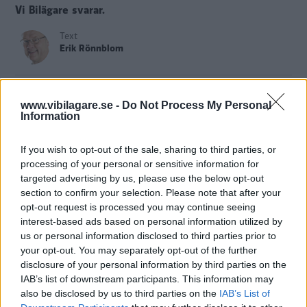
Vi Bilägare svarar.
Text
Erik Rönnblom
Fotograf
Christian Ellmark
www.vibilagare.se -
Do Not Process My Personal
Information
If you wish to opt-out of the sale, sharing to third parties, or
processing of your personal or sensitive information for
På vardagar svarar Vi Bilägare på läsarfrågor om bilar och
targeted advertising by us, please use the below opt-out
trafik. Vill du att vi ska svara på din fråga? Mejla till
section to confirm your selection. Please note that after your
bilfragan@vibilagare.se.
opt-out request is processed you may continue seeing
interest-based ads based on personal information utilized by
us or personal information disclosed to third parties prior to
Fråga:
Numer är de flesta bilar utrustade med ett fäste för
your opt-out. You may separately opt-out of the further
bogserögla fram. Är det något som hindrar att man
disclosure of your personal information by third parties on the
ersätter öglan med en dragkrok, som används tillfälligt vid
IAB’s list of downstream participants. This information may
also be disclosed by us to third parties on the
IAB’s List of
sjösättning och framför allt upptagning av båten? Fördelen