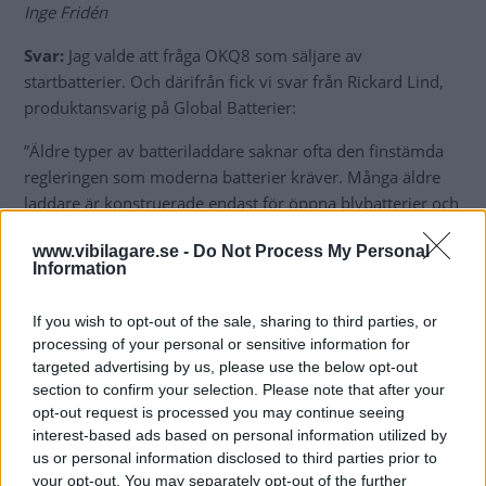
Inge Fridén
Svar:
Jag valde att fråga OKQ8 som säljare av
startbatterier. Och därifrån fick vi svar från Rickard Lind,
produktansvarig på Global Batterier:
”Äldre typer av batteriladdare saknar ofta den finstämda
regleringen som moderna batterier kräver. Många äldre
laddare är konstruerade endast för öppna blybatterier och
laddar med fast spänning eller ström utan att själva
www.vibilagare.se -
Do Not Process My Personal
anpassa eller avsluta laddningen på ett säkert sätt.
Information
Utvecklingen har gått snabbt de senaste åren, och dagens
batterityper ställer högre krav på både laddare och
If you wish to opt-out of the sale, sharing to third parties, or
laddmetod.
processing of your personal or sensitive information for
targeted advertising by us, please use the below opt-out
AGM- och GEL-batterier är så kallade VRLA-batterier och
section to confirm your selection. Please note that after your
är mer känsliga för felaktig laddning än traditionella slutna
opt-out request is processed you may continue seeing
bilbatterier. Om de överladdas kan de börja gasa och
interest-based ads based on personal information utilized by
ventilera ut vatten, vilket inte går att ersätta. Resultatet blir
us or personal information disclosed to third parties prior to
sämre kapacitet och kortare livslängd – och i värsta fall
your opt-out. You may separately opt-out of the further