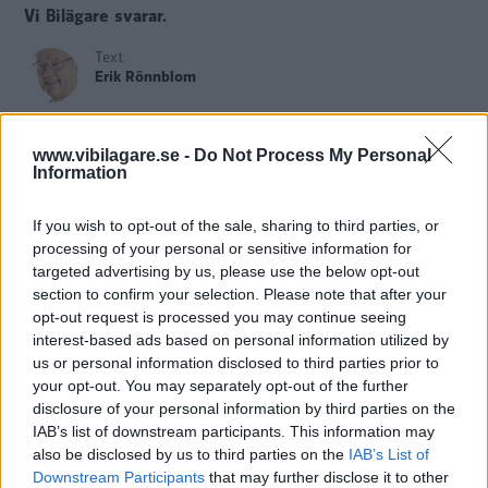
Vi Bilägare svarar.
Text
Erik Rönnblom
Fotograf
www.vibilagare.se -
Do Not Process My Personal
Niklas Carle
Information
If you wish to opt-out of the sale, sharing to third parties, or
processing of your personal or sensitive information for
targeted advertising by us, please use the below opt-out
På vardagar svarar Vi Bilägare på läsarfrågor om bilar och
section to confirm your selection. Please note that after your
trafik. Vill du att vi ska svara på din fråga? Mejla till
opt-out request is processed you may continue seeing
bilfragan@vibilagare.se.
interest-based ads based on personal information utilized by
us or personal information disclosed to third parties prior to
your opt-out. You may separately opt-out of the further
Fråga:
Är det tillåtet att montera däck med olika
disclosure of your personal information by third parties on the
hastighetsindex? I det här fallet handlar det om vinterdäck.
IAB’s list of downstream participants. This information may
Däcken är i övrigt av samma typ, av samma dimension,
also be disclosed by us to third parties on the
IAB’s List of
specifikation etc.
Downstream Participants
that may further disclose it to other