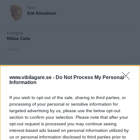
Text
Erik Rönnblom
Fotograf
Niklas Carle
På vardagar svarar Vi Bilägare på läsarfrågor om bilar och
www.vibilagare.se -
Do Not Process My Personal
trafik. Vill du att vi ska svara på din fråga? Mejla till
Information
bilfragan@vibilagare.se
.
If you wish to opt-out of the sale, sharing to third parties, or
Fråga:
De senaste åren har lacken på bilar blivit mer
processing of your personal or sensitive information for
targeted advertising by us, please use the below opt-out
miljövänlig och tunnare. Tunn lack gör problemet med
section to confirm your selection. Please note that after your
rostskador större. I era rostskyddsprognoser skriver ni
opt-out request is processed you may continue seeing
ibland att lacken är tunn men utan att uppge hur tunn.
interest-based ads based on personal information utilized by
us or personal information disclosed to third parties prior to
Vore det inte intressant att uppge tjockleken? Alla har nog