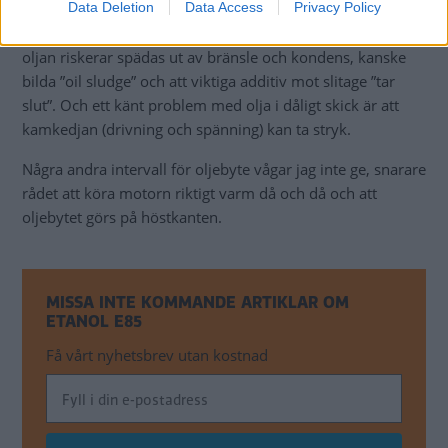
Data Deletion
Data Access
Privacy Policy
oljan. Rätt specifikation enligt rekommendation borde
vara tillfyllest. Här kan ju problemet snarare ligga i att
oljan riskerar spädas ut av bränsle och kondens, kanske
bilda ”oil sludge” och att viktiga additiv mot slitage ”tar
slut”. Och ett känt problem med olja i dåligt skick är att
kamkedjan (drivning och spänning) kan ta stryk.
Några andra intervall för oljebyte vågar jag inte ge, snarare
rådet att köra motorn riktigt varm då och då och att
oljebytet görs på höstkanten.
MISSA INTE KOMMANDE ARTIKLAR OM
ETANOL E85
Få vårt nyhetsbrev utan kostnad