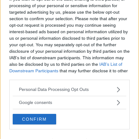
mest bensin 95. Under senaste åren har bilen körts cirka
processing of your personal or sensitive information for
150 mil per år. Bilen går mycket bra, ingen extra
targeted advertising by us, please use the below opt-out
oljefyllning behövs vid ett intervall på 1 500 mil.
section to confirm your selection. Please note that after your
opt-out request is processed you may continue seeing
Min fråga är hur ofta bör oljebyte i motorn och oljefilter
interest-based ads based on personal information utilized by
göras med tanke på den korta körsträckan per år? Har
us or personal information disclosed to third parties prior to
valet av drivmedel betydelse? Använder den bästa
your opt-out. You may separately opt-out of the further
disclosure of your personal information by third parties on the
syntetoljan från OKQ8.
IAB’s list of downstream participants. This information may
also be disclosed by us to third parties on the
IAB’s List of
Mats Emanuelsson
Downstream Participants
that may further disclose it to other
Svar:
Jag kan förstå din fråga. Men jag tror inte att någon
third parties.
kan svara på exakt när oljan i ditt fall faktiskt borde bytas.
Please note that this website/app uses one or more Google
Personal Data Processing Opt Outs
Tillverkaren kommer förstås att fortsätta hävda fastställt
services and may gather and store information including but
intervall enligt serviceprogram.
not limited to your visit or usage behaviour. You may click to
Google consents
grant or deny consent to Google and its third-party tags to
Det som är knepigt är ju att du kör så lite och förmodligen
use your data for below specified purposes in below Google
dessutom korta körsträckor, med längre stillastående
CONFIRM
consent section.
däremellan? Det är förhållanden som ingen bil gillar. Jag är
inte säker på att motorn har någon nytta av den dyraste