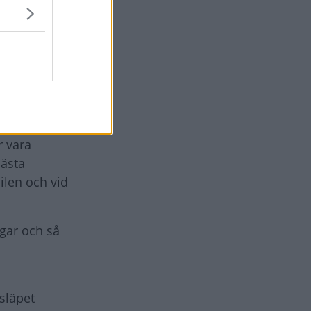
synt men det
råga
r vara
bästa
ilen och vid
ngar och så
släpet