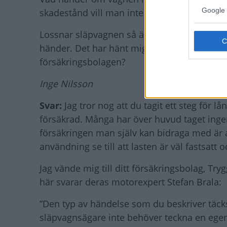
Google 
skadestånd vill man inte tänka på.
Lossnar släpvagnen så är den ett eget fordon
händer. Det har hänt mig. Ni kan väl skriva 
försäkringsbolagen?
Inge Nilsson
Svar:
Jag tror nog att du tagit ett steg för 
försäkrad. Många har över huvud taget ingen
försäkringen man själv kan bidraga med är a
användning se till att lasten är väl fastsatt 
Jag vände mig till ditt försäkringsbolag, T
här svarar deras motorexpert Stefan Brala:
”Den typ av händelse som du beskriver täcks 
släpvagnsägare inte behöver teckna en egen 