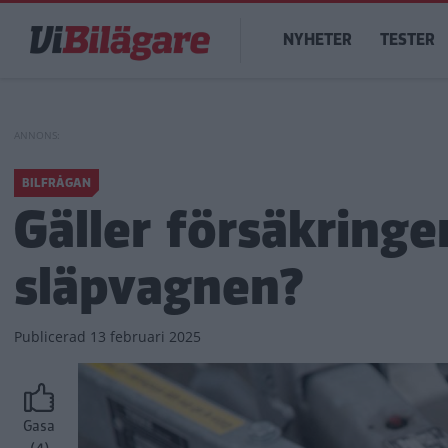
Hoppa
Main
till
NYHETER
TESTER
navigation
huvudinnehåll
BILFRÅGAN
Gäller försäkringe
släpvagnen?
Publicerad
13 februari 2025
Gasa