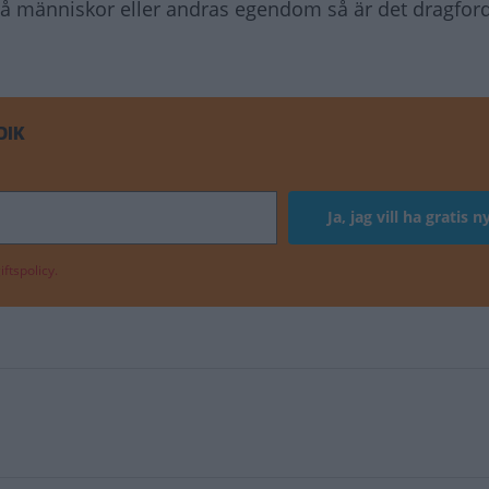
på människor eller andras egendom så är det dragfor
DIK
ftspolicy.