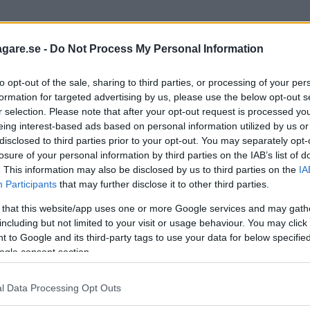
agare.se -
Do Not Process My Personal Information
to opt-out of the sale, sharing to third parties, or processing of your per
formation for targeted advertising by us, please use the below opt-out s
r selection. Please note that after your opt-out request is processed y
eing interest-based ads based on personal information utilized by us or
disclosed to third parties prior to your opt-out. You may separately opt-
losure of your personal information by third parties on the IAB’s list of
. This information may also be disclosed by us to third parties on the
IA
om bilar och trafik. Vill du att vi ska svara på din fr
Participants
that may further disclose it to other third parties.
 that this website/app uses one or more Google services and may gath
including but not limited to your visit or usage behaviour. You may click 
 to Google and its third-party tags to use your data for below specifi
ring hos Trygg-Hansa påpekade jag att jag skulle ha 
ogle consent section.
t i försäkringen men när jag kollade upp detta senare 
l Data Processing Opt Outs
n grupp dagisbarn på utflykt? Vad det skulle kosta i 