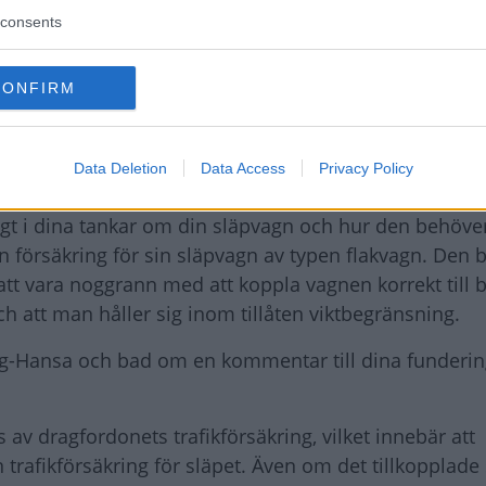
consents
 utan försäkring. Visserligen är ju detta mycket säll
CONFIRM
lite om detta. Har ni funderat på det? Ni kan kanske f
Data Deletion
Data Access
Privacy Policy
långt i dina tankar om din släpvagn och hur den behöve
 försäkring för sin släpvagn av typen flakvagn. Den 
tt vara noggrann med att koppla vagnen korrekt till b
och att man håller sig inom tillåten viktbegränsning.
rygg-Hansa och bad om en kommentar till dina funderi
av dragfordonets trafikförsäkring, vilket innebär att
trafikförsäkring för släpet. Även om det tillkopplade 