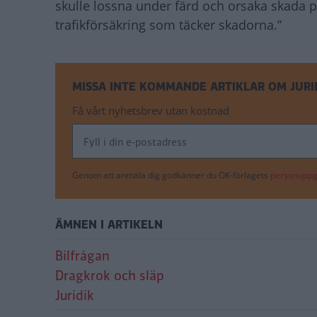
skulle lossna under färd och orsaka skada 
trafikförsäkring som täcker skadorna.”
MISSA INTE KOMMANDE ARTIKLAR OM JURI
Få vårt nyhetsbrev utan kostnad
Genom att anmäla dig godkänner du OK-förlagets
personuppgi
ÄMNEN I ARTIKELN
Bilfrågan
Dragkrok och släp
Juridik