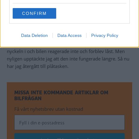
Anonym
grant or deny consent to Google and its third-party tags to
use your data for below specified purposes in below Google
CONFIRM
Svar:
Nej, det har vi inte gjort, men jag kan faktiskt säga
consent section.
att jag själv har provat just det där fodralet efter en
incident med min bil. Då började jag använda en liten
Data Deletion
Data Access
Privacy Policy
plåtburk. Men jag tyckte det kändes lite udda. Så jag köpte
ett behändigt så kallat RFID-fodral. Testade det med
nyckeln i och bilen reagerade inte och förblev låst. Men
nyligen upptäckte jag att den inte fungerade längre. Så nu
har jag återgått till plåtasken.
MISSA INTE KOMMANDE ARTIKLAR OM
BILFRÅGAN
Få vårt nyhetsbrev utan kostnad