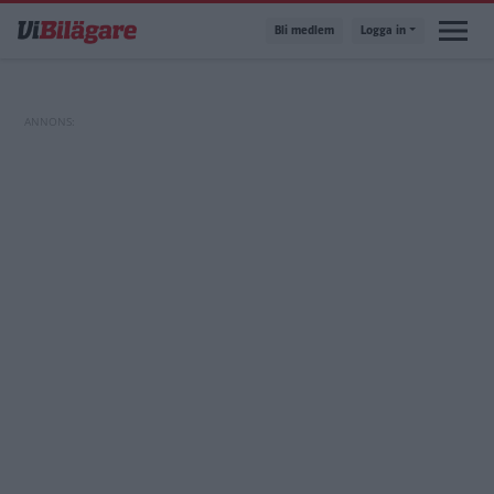
Hoppa
Bli medlem
Logga in
till
huvudinnehåll