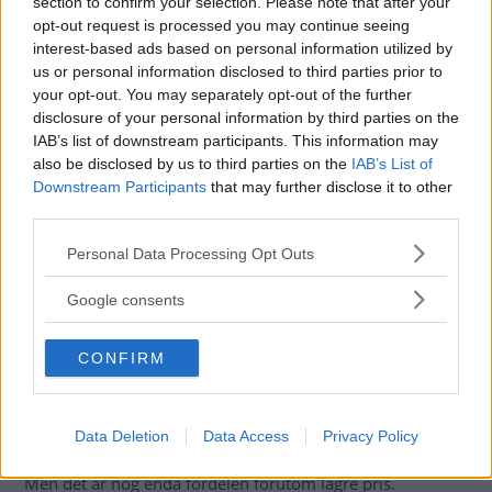
section to confirm your selection. Please note that after your
lämnat trumbromsarna och använder bara skivbromsar.
opt-out request is processed you may continue seeing
Skulle bromssträckan bli kortare för dessa elbilar om de
interest-based ads based on personal information utilized by
hade skivbromsar fram och bak?
us or personal information disclosed to third parties prior to
your opt-out. You may separately opt-out of the further
Kia med fyra skivbromsar
disclosure of your personal information by third parties on the
IAB’s list of downstream participants. This information may
Svar:
Jag kollade på våra egna tester men eftersom bilarna
also be disclosed by us to third parties on the
IAB’s List of
är i samma storleks- och prisklass så har de oftast samma
Downstream Participants
that may further disclose it to other
utrustning. Men visst har skivbromsar förutsättningar för
third parties.
att vara effektivare, kanske främst beroende på att det är
Please note that this website/app uses one or more Google
lättare att leda bort värme. Men de är också dyrare och
Personal Data Processing Opt Outs
services and may gather and store information including but
sitter utsatta för smuts och väta. Trumbromsar på en
not limited to your visit or usage behaviour. You may click to
Google consents
sportbil har större risk för överhettning och beläggen slits
grant or deny consent to Google and its third-party tags to
förmodligen snabbare.
use your data for below specified purposes in below Google
CONFIRM
consent section.
Bromseffekten är överlägset störst på framhjulen och en
elbil ”hjälper oftast till” med regenerering av energi vid
bromsning, varför man i en del fall kanske valt trummor
Data Deletion
Data Access
Privacy Policy
bak. Belägg och bromskolv i trumman är mer skyddade.
Men det är nog enda fördelen förutom lägre pris.