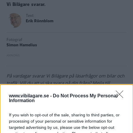
Vi Bilägare svarar.
Text
Erik Rönnblom
Fotograf
Simon Hamelius
På vardagar svarar Vi Bilägare på läsarfrågor om bilar och
trafik. Vill du att vi ska svara på din fråga? Mejla till
bilfragan@vibilagare.se.
www.vibilagare.se -
Do Not Process My Personal
Information
Fråga:
Har lagt märke till att några bilmärken använder
trumbromsar bak på sina elbilar, till exempel Volkswagen.
If you wish to opt-out of the sale, sharing to third parties, or
Finns det fördelar med trumbromsar på tunga elbilar
processing of your personal or sensitive information for
targeted advertising by us, please use the below opt-out
jämfört med bensin- och dieselbilar? De flesta har ju