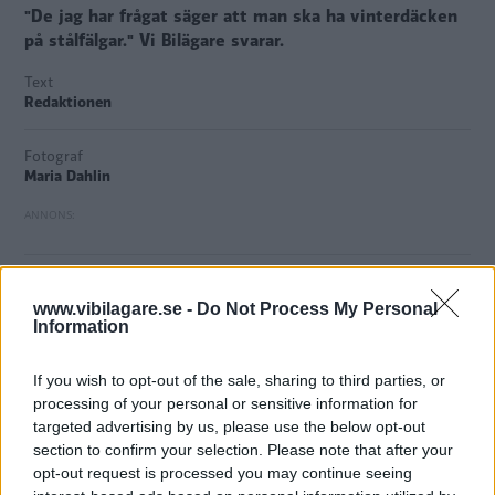
"De jag har frågat säger att man ska ha vinterdäcken
på stålfälgar." Vi Bilägare svarar.
Text
Redaktionen
Fotograf
Maria Dahlin
På vardagar svarar Vi Bilägare på läsarfrågor om bilar och
www.vibilagare.se -
Do Not Process My Personal
trafik. Vill du att vi ska svara på din fråga? Mejla
Information
till
bilfragan@vibilagare.se
.
If you wish to opt-out of the sale, sharing to third parties, or
processing of your personal or sensitive information for
Fråga
:
targeted advertising by us, please use the below opt-out
Jag har både stål- och aluminiumfälgar och ska köpa nya
section to confirm your selection. Please note that after your
vinterdäck. De jag har frågat säger att man ska ha
opt-out request is processed you may continue seeing
vinterdäcken på stålfälgar. Så hur mycket sämre är det att