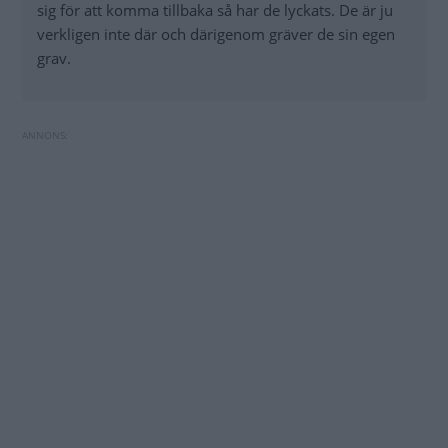
sig för att komma tillbaka så har de lyckats. De är ju
verkligen inte där och därigenom gräver de sin egen
grav.
Måste jag byta kamkedja redan efter 8 000