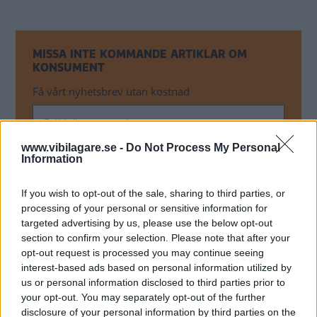
MISSA INTE KOMMANDE ARTIKLAR OM
KONSUMENT
Få vårt nyhetsbrev utan kostnad
www.vibilagare.se -
Do Not Process My Personal
Information
If you wish to opt-out of the sale, sharing to third parties, or
Genom att anmäla dig godkänner du OK-förlagets
processing of your personal or sensitive information for
personuppgiftspolicy.
targeted advertising by us, please use the below opt-out
section to confirm your selection. Please note that after your
opt-out request is processed you may continue seeing
ÄMNEN I ARTIKELN
interest-based ads based on personal information utilized by
us or personal information disclosed to third parties prior to
Bilfrågan
your opt-out. You may separately opt-out of the further
disclosure of your personal information by third parties on the
Toyota Auris