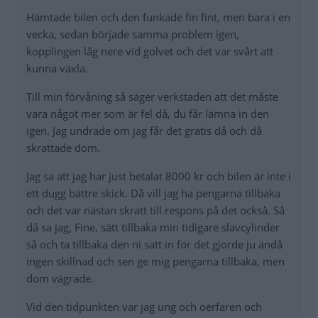
Hämtade bilen och den funkade fin fint, men bara i en
vecka, sedan började samma problem igen,
kopplingen låg nere vid golvet och det var svårt att
kunna växla.
Till min förvåning så säger verkstaden att det måste
vara något mer som är fel då, du får lämna in den
igen. Jag undrade om jag får det gratis då och då
skrattade dom.
Jag sa att jag har just betalat 8000 kr och bilen är inte i
ett dugg bättre skick. Då vill jag ha pengarna tillbaka
och det var nästan skratt till respons på det också. Så
då sa jag, Fine, sätt tillbaka min tidigare slavcylinder
så och ta tillbaka den ni satt in för det gjorde ju ändå
ingen skillnad och sen ge mig pengarna tillbaka, men
dom vägrade.
Vid den tidpunkten var jag ung och oerfaren och