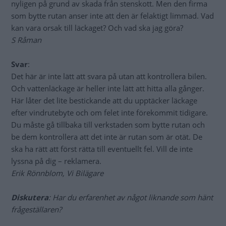
nyligen på grund av skada från stenskott. Men den firma
som bytte rutan anser inte att den är felaktigt limmad. Vad
kan vara orsak till läckaget? Och vad ska jag göra?
S Råman
Svar
:
Det här är inte lätt att svara på utan att kontrollera bilen.
Och vattenläckage är heller inte lätt att hitta alla gånger.
Här låter det lite bestickande att du upptäcker läckage
efter vindrutebyte och om felet inte förekommit tidigare.
Du måste gå tillbaka till verkstaden som bytte rutan och
be dem kontrollera att det inte är rutan som är otät. De
ska ha rätt att först rätta till eventuellt fel. Vill de inte
lyssna på dig – reklamera.
Erik Rönnblom, Vi Bilägare
Diskutera
: Har du erfarenhet av något liknande som hänt
frågeställaren?