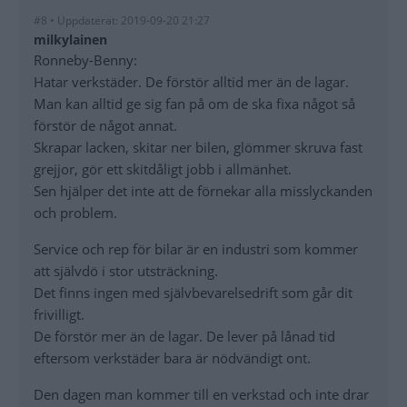
#8 • Uppdaterat: 2019-09-20 21:27
milkylainen
Ronneby-Benny:
Hatar verkstäder. De förstör alltid mer än de lagar.
Man kan alltid ge sig fan på om de ska fixa något så
förstör de något annat.
Skrapar lacken, skitar ner bilen, glömmer skruva fast
grejjor, gör ett skitdåligt jobb i allmänhet.
Sen hjälper det inte att de förnekar alla misslyckanden
och problem.
Service och rep för bilar är en industri som kommer
att självdö i stor utsträckning.
Det finns ingen med självbevarelsedrift som går dit
frivilligt.
De förstör mer än de lagar. De lever på lånad tid
eftersom verkstäder bara är nödvändigt ont.
Den dagen man kommer till en verkstad och inte drar