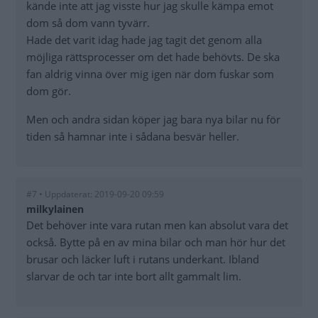
kände inte att jag visste hur jag skulle kämpa emot
dom så dom vann tyvärr.
Hade det varit idag hade jag tagit det genom alla
möjliga rättsprocesser om det hade behövts. De ska
fan aldrig vinna över mig igen när dom fuskar som
dom gör.
Men och andra sidan köper jag bara nya bilar nu för
tiden så hamnar inte i sådana besvär heller.
#7 • Uppdaterat: 2019-09-20 09:59
milkylainen
Det behöver inte vara rutan men kan absolut vara det
också. Bytte på en av mina bilar och man hör hur det
brusar och läcker luft i rutans underkant. Ibland
slarvar de och tar inte bort allt gammalt lim.