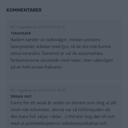
KOMMENTARER
#1 • Uppdaterat: 2012-03-01 07:31
1storstark
Radarn sänder ut radiovågor, medan polisens
lazerpistoler arbetar med ljus, så de ska inte kunna
störa varandra. Däremot är väl de automatiska
fartkamerorna utrustade med radar, men säkerligen
på en helt annan frekvens.
#2 • Uppdaterat: 2012-03-01 09:47
Simon no1
Fanns för ett antal år sedan en störare som slog ut allt
inom nån kilometer, denna var så tokförbjuden att
den bara fick säljas i delar...:) Vid test slog den till och
med ut polishelikopterns radiokomunikation och