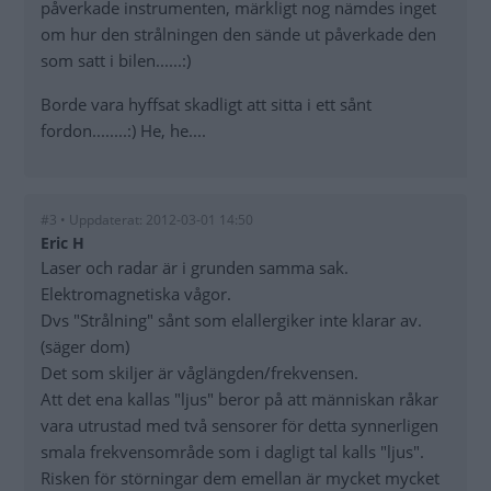
påverkade instrumenten, märkligt nog nämdes inget
om hur den strålningen den sände ut påverkade den
som satt i bilen......:)
Borde vara hyffsat skadligt att sitta i ett sånt
fordon........:) He, he....
#3 • Uppdaterat: 2012-03-01 14:50
Eric H
Laser och radar är i grunden samma sak.
Elektromagnetiska vågor.
Dvs "Strålning" sånt som elallergiker inte klarar av.
(säger dom)
Det som skiljer är våglängden/frekvensen.
Att det ena kallas "ljus" beror på att människan råkar
vara utrustad med två sensorer för detta synnerligen
smala frekvensområde som i dagligt tal kalls "ljus".
Risken för störningar dem emellan är mycket mycket