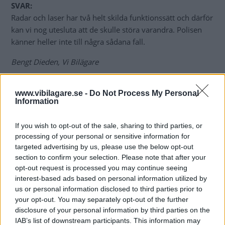
SVAR:
Radar och laser har två helt skilda funktionssätt och därför
kan vi nog utesluta att de skulle störa varandra. Polisen
känner heller inte till några sådana fall.
Bengt Dieden, Vi Bilägare
Diskutera:
Hur skulle du svara på frågan?
www.vibilagare.se -
Do Not Process My Personal
Information
MISSA INTE KOMMANDE ARTIKLAR OM
If you wish to opt-out of the sale, sharing to third parties, or
BILFRÅGAN
processing of your personal or sensitive information for
targeted advertising by us, please use the below opt-out
Få vårt nyhetsbrev utan kostnad
section to confirm your selection. Please note that after your
opt-out request is processed you may continue seeing
interest-based ads based on personal information utilized by
us or personal information disclosed to third parties prior to
your opt-out. You may separately opt-out of the further
disclosure of your personal information by third parties on the
IAB’s list of downstream participants. This information may