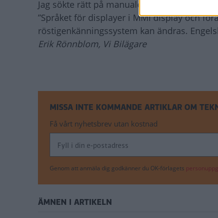
Jag sökte rätt på manualen för Audi Q3 2016 
”Språket för displayer i MMI display och fö
röstigenkänningssystem kan ändras. Engelska
Erik Rönnblom, Vi Bilägare
MISSA INTE KOMMANDE ARTIKLAR OM TEK
Få vårt nyhetsbrev utan kostnad
Genom att anmäla dig godkänner du OK-förlagets
personuppgi
ÄMNEN I ARTIKELN