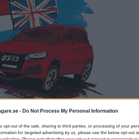
agare.se -
Do Not Process My Personal Information
to opt-out of the sale, sharing to third parties, or processing of your per
ska men det existerar inte. Kan man gö
formation for targeted advertising by us, please use the below opt-out s