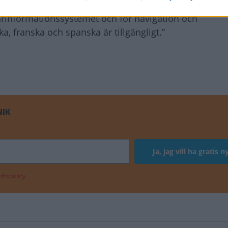
och efter flitigt bläddrande fann jag tyvärr denna upp
rarinformationssystemet och för navigation och
, franska och spanska är tillgängligt.”
NIK
ftspolicy.