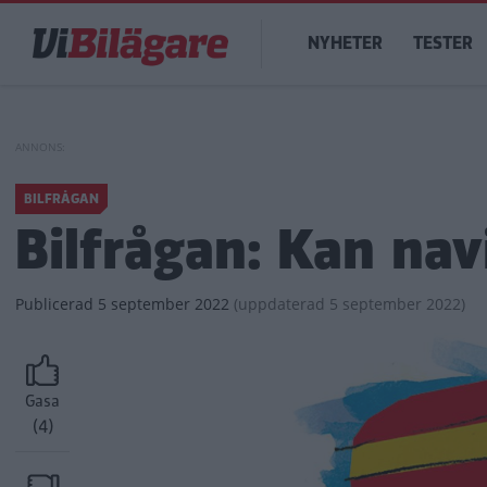
Hoppa
Main
till
NYHETER
TESTER
navigation
huvudinnehåll
BILFRÅGAN
Bilfrågan: Kan na
Publicerad
5 september 2022
(
uppdaterad
5 september 2022)
Gasa
(4)