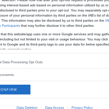
r selection. Please note that after your opt-out request is processed y
eing interest-based ads based on personal information utilized by us or
disclosed to third parties prior to your opt-out. You may separately opt-
losure of your personal information by third parties on the IAB’s list of
. This information may also be disclosed by us to third parties on the
IA
Participants
that may further disclose it to other third parties.
 that this website/app uses one or more Google services and may gath
including but not limited to your visit or usage behaviour. You may click 
 to Google and its third-party tags to use your data for below specifi
om bilar och trafik. Vill du att vi ska svara på din fr
ogle consent section.
l Data Processing Opt Outs
ar svenska som språk, förutom några få ord som är p
consents
lska. Jag har försökt att hitta svenska men det exister
ska i systemet?
CONFIRM
Data Deletion
Data Access
Privacy Policy