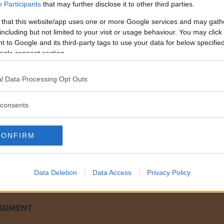
h sedan spraya underredet med en tjockare massa. F
Participants
that may further disclose it to other third parties.
an gör det själv eller är det något annat jag ska tän
 that this website/app uses one or more Google services and may gath
including but not limited to your visit or usage behaviour. You may click 
 to Google and its third-party tags to use your data for below specifi
ogle consent section.
ilens rostskydd, även om du gör den själv. Men det är 
l Data Processing Opt Outs
r behandla och för att få det torrt sedan du spolat rent
ft och låta bilen stå varmt ett par dagar. Rostskyd
consents
r inte så lämpliga för hålrummen. Vaxet bör istället 
du använda medel i sprayburkar utanpå underredet.
CONFIRM
 gång?
Data Deletion
Data Access
Privacy Policy
NSUMENT