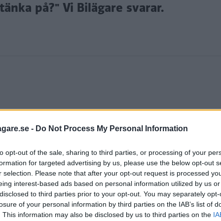
tänka på?" Vi Bilägare svarar.
agare.se -
Do Not Process My Personal Information
 om bilar och trafik. Vill du att vi ska svara på din fr
re.se
.
to opt-out of the sale, sharing to third parties, or processing of your per
formation for targeted advertising by us, please use the below opt-out s
r selection. Please note that after your opt-out request is processed y
 som gått cirka 18 000 mil. Jag tror inte att den har 
eing interest-based ads based on personal information utilized by us or
disclosed to third parties prior to your opt-out. You may separately opt-
u ska jag börja köra den på vintern och har tänkt att
losure of your personal information by third parties on the IAB’s list of
t rostskydd.
. This information may also be disclosed by us to third parties on the
IA