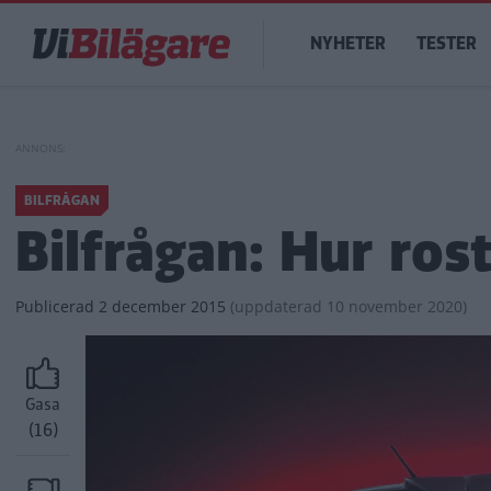
Hoppa
Main
till
NYHETER
TESTER
navigation
huvudinnehåll
BILFRÅGAN
Bilfrågan: Hur ro
Publicerad
2 december 2015
(
uppdaterad
10 november 2020)
Gasa
(16)