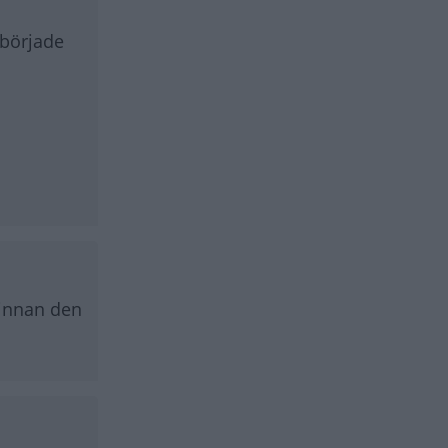
åbörjade
 innan den