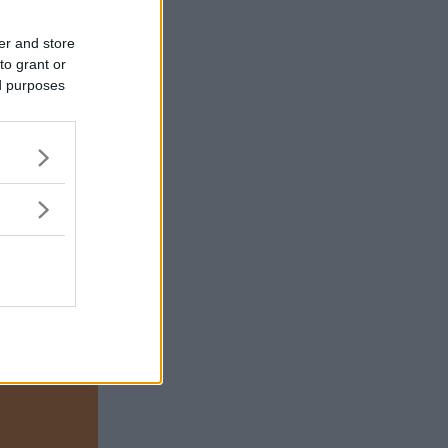
inns någon
ka på?
er and store
to grant or
ed purposes
viktigt att
 i
dsmedel på
tryckas in