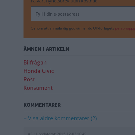
Få vårt nyhetsbrev utan kostnad
Genom att anmäla dig godkänner du OK-förlagets
personuppgi
ÄMNEN I ARTIKELN
Bilfrågan
Honda Civic
Rost
Konsument
KOMMENTARER
+ Visa äldre kommentarer (2)
#3 • Uppdaterat: 2015-12-02 10:49