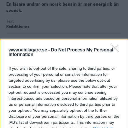
En läsare undrar om norsk bensin är mer energirik än
svensk.
Text
Redaktionen
Fotograf
Fredrik Diits Vikström
www.vibilagare.se -
Do Not Process My Personal
Information
If you wish to opt-out of the sale, sharing to third parties, or
processing of your personal or sensitive information for
På vardagar svarar Vi Bilägare på läsarfrågor om bilar och
targeted advertising by us, please use the below opt-out
trafik. Vill du att vi ska svara på din fråga? Mejla
section to confirm your selection. Please note that after your
till
bilfragan@vibilagare.se
.
opt-out request is processed you may continue seeing
interest-based ads based on personal information utilized by
us or personal information disclosed to third parties prior to
Fråga:
Jag undrar om norsk bensin är mer energirik än
your opt-out. You may separately opt-out of the further
svensk? Under sommaren åkte vi ungefär 200 mil i Norge
disclosure of your personal information by third parties on the
och upptäckte att vår Subaru Outback drog nästan 1,5
IAB’s list of downstream participants. This information may
deciliter mindre per mil än hemma i Sverige.