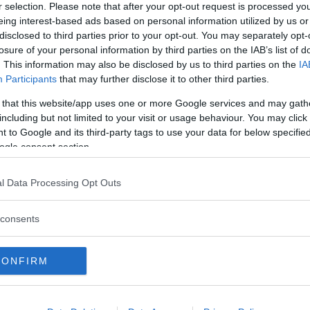
gäller det att hålla koll på hur städer 
r selection. Please note that after your opt-out request is processed y
eing interest-based ads based on personal information utilized by us or
nga rätt du får!
disclosed to third parties prior to your opt-out. You may separately opt-
losure of your personal information by third parties on the IAB’s list of
. This information may also be disclosed by us to third parties on the
IA
Participants
that may further disclose it to other third parties.
 that this website/app uses one or more Google services and may gath
including but not limited to your visit or usage behaviour. You may click 
 to Google and its third-party tags to use your data for below specifi
ogle consent section.
n.
l Data Processing Opt Outs
consents
CONFIRM
QUIZ