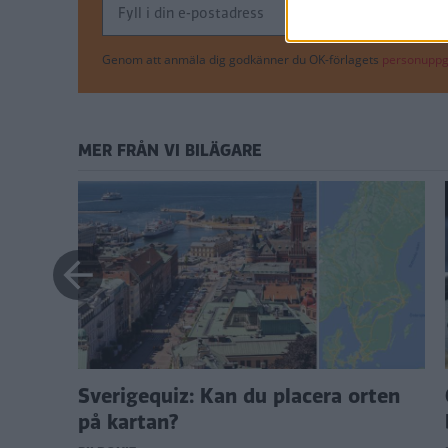
Genom att anmäla dig godkänner du OK-förlagets
personuppgi
MER FRÅN VI BILÄGARE
ånga
Sverigequiz: Kan du placera orten
på kartan?