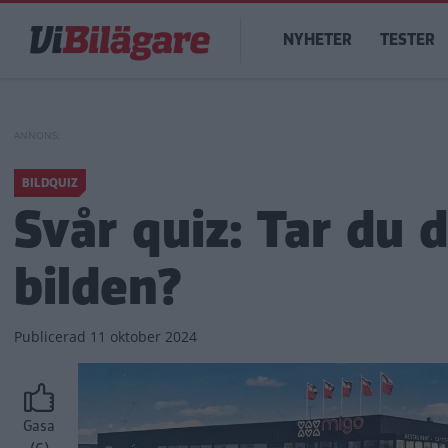
Hoppa
Main
till
NYHETER
TESTER
navigation
huvudinnehåll
BILDQUIZ
Svår quiz: Tar du 
bilden?
Publicerad
11 oktober 2024
Gasa