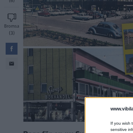
(6)
Bromsa
(3)
www.vibil
If you wish 
sensitive in