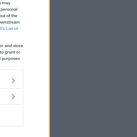
och orter
ou may
 personal
out of the
 downstream
B’s List of
er and store
to grant or
ed purposes