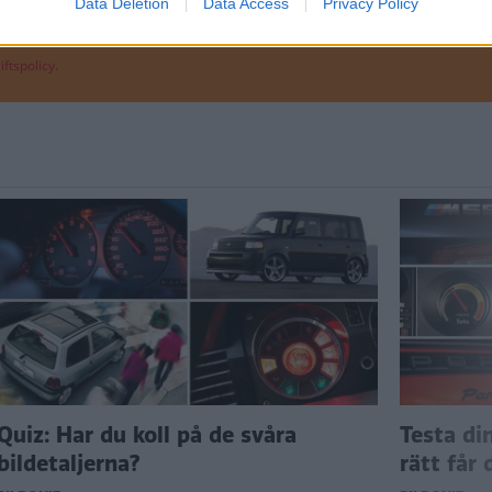
Data Deletion
Data Access
Privacy Policy
ftspolicy.
Quiz: Har du koll på de svåra
Testa di
bildetaljerna?
rätt får 