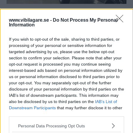
Den här gången handlar det om bilmodeller som
passerat sitt utgångsdatum men fortsätter leva
www.vibilagare.se -
Do Not Process My Personal
vidare på olika sätt. Här är tio överlevnadskonstnärer
Information
att fundera på – lycka till!
If you wish to opt-out of the sale, sharing to third parties, or
Text
processing of your personal or sensitive information for
Mårten Carlsson
targeted advertising by us, please use the below opt-out
section to confirm your selection. Please note that after your
opt-out request is processed you may continue seeing
interest-based ads based on personal information utilized by
us or personal information disclosed to third parties prior to
Starta quiz!
your opt-out. You may separately opt-out of the further
disclosure of your personal information by third parties on the
IAB’s list of downstream participants. This information may
also be disclosed by us to third parties on the
IAB’s List of
MISSA INTE KOMMANDE ARTIKLAR OM
Downstream Participants
that may further disclose it to other
BILDQUIZ
third parties.
Få vårt nyhetsbrev utan kostnad
Please note that this website/app uses one or more Google
Personal Data Processing Opt Outs
services and may gather and store information including but