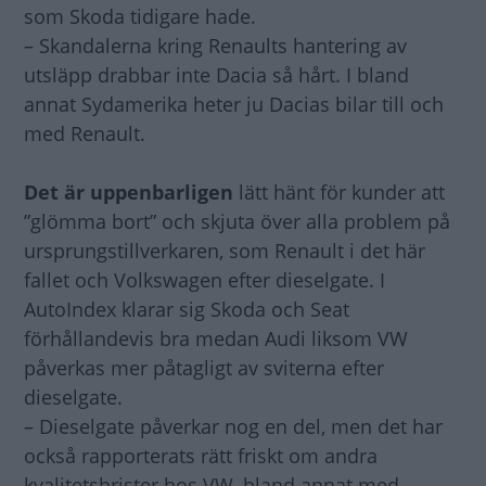
som Skoda tidigare hade.
– Skandalerna kring Renaults hantering av
utsläpp drabbar inte Dacia så hårt. I bland
annat Sydamerika heter ju Dacias bilar till och
med Renault.
Det är uppenbarligen
lätt hänt för kunder att
”glömma bort” och skjuta över alla problem på
ursprungstillverkaren, som Renault i det här
fallet och Volkswagen efter dieselgate. I
AutoIndex klarar sig Skoda och Seat
förhållandevis bra medan Audi liksom VW
påverkas mer påtagligt av sviterna efter
dieselgate.
– Dieselgate påverkar nog en del, men det har
också rapporterats rätt friskt om andra
kvalitetsbrister hos VW, bland annat med