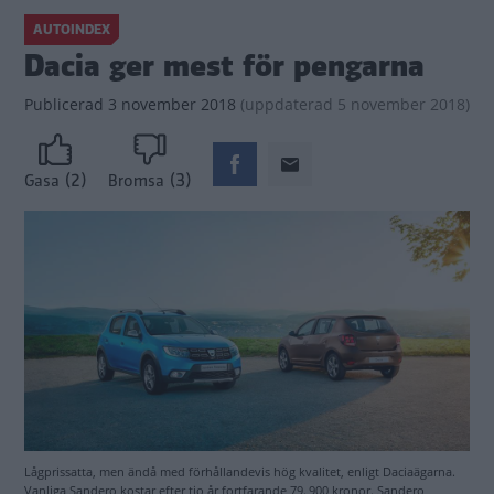
AUTOINDEX
Dacia ger mest för pengarna
Publicerad
3 november 2018
(
uppdaterad
5 november 2018)
(2)
(3)
Gasa
Bromsa
Lågprissatta, men ändå med förhållandevis hög kvalitet, enligt Daciaägarna.
Vanliga Sandero kostar efter tio år fortfarande 79. 900 kronor. Sandero