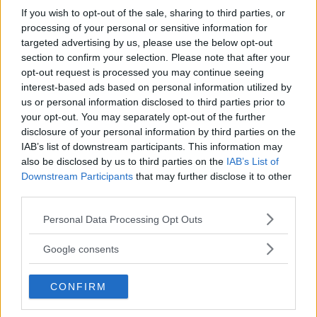
If you wish to opt-out of the sale, sharing to third parties, or
Diskutera
: Vad tycker du om bilmärket Dacia?
processing of your personal or sensitive information for
targeted advertising by us, please use the below opt-out
section to confirm your selection. Please note that after your
opt-out request is processed you may continue seeing
interest-based ads based on personal information utilized by
SÅ HÄR FUNKAR AUTOINDEX
us or personal information disclosed to third parties prior to
your opt-out. You may separately opt-out of the further
11 398 svenska bilägare har lämnat kompletta svar i
disclosure of your personal information by third parties on the
AutoIndex 2018. Det slumpmässiga urvalet visar ett
IAB’s list of downstream participants. This information may
tvärsnitt av landets bilburna befolkning. Flest bilägare
also be disclosed by us to third parties on the
IAB’s List of
återfinns i åldersspannet 50–65 år. Den svenska
Downstream Participants
that may further disclose it to other
undersökningen består i år av 23 märken, utvalda efter
third parties.
storleken på marknadsandelar från årsmodell 2011 och
senare. Två märken, Lexus och Mini, utgår eftersom
Please note that this website/app uses one or more Google
Personal Data Processing Opt Outs
marknadsandelarna sett över åren inte överstigit en
services and may gather and store information including but
procent. Antalet svar ger inte fullständig statistisk säkerhet.
not limited to your visit or usage behaviour. You may click to
Google consents
grant or deny consent to Google and its third-party tags to
AutoIndex är ett skandinaviskt samarbete mellan Vi
use your data for below specified purposes in below Google
Bilägare, danska tidningen Motor, diverse norska
CONFIRM
consent section.
bilmagasin samt konsult- och researchföretaget Loyalty
Group med säte i Köpenhamn. Motsvarande frågor har