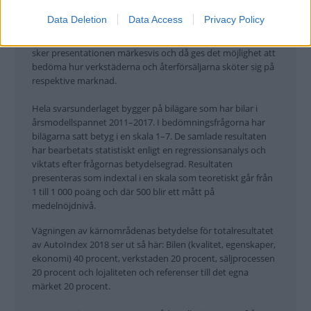
också ställts till danska och norska bilägare och det
Data Deletion
Data Access
Privacy Policy
skandinaviska underlaget kommer även att resultera i en
kvalitetsbedömning av bilarna på modellbasis. Nationellt
sker presentationen märkesvis och då ges det möjlighet att
bedöma hur verkstäderna och återförsäljarna sköter sig på
respektive marknad.
Hela svarsunderlaget bygger på bilägare som har bilar i
årsmodellspannet 2011–2017. I bedömningsfrågorna har
bilägarna satt betyg i en skala 1–7. De samlade resultaten
har bearbetats statistiskt enligt en regressionsanalys och
viktats efter frågornas betydelsegrad. Resultaten
presenteras som indextal i en skala som teoretiskt går från
1 till 1 000 poäng och där 500 blir ett mått på
medelnöjdnivå.
Vägningen av kärnområdenas betydelse för totalresultatet
av AutoIndex 2018 ser ut så här: Bilen (kvalitet, egenskaper,
ekonomi) 40 procent, verkstaden 20 procent, säljprocessen
20 procent och lojaliteten och referenser till det egna
märket 20 procent.