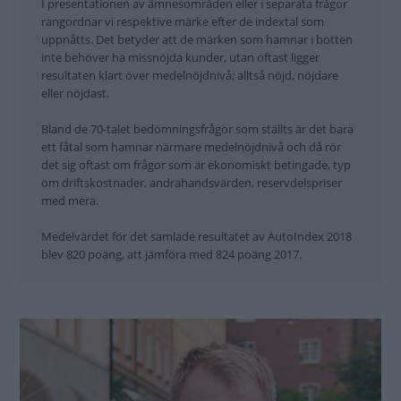
I presentationen av ämnesområden eller i separata frågor
rangordnar vi respektive märke efter de indextal som
uppnåtts. Det betyder att de märken som hamnar i botten
inte behöver ha missnöjda kunder, utan oftast ligger
resultaten klart över medelnöjdnivå; alltså nöjd, nöjdare
eller nöjdast.
Bland de 70-talet bedömningsfrågor som ställts är det bara
ett fåtal som hamnar närmare medelnöjdnivå och då rör
det sig oftast om frågor som är ekonomiskt betingade, typ
om driftskostnader, andrahandsvärden, reservdelspriser
med mera.
Medelvärdet för det samlade resultatet av AutoIndex 2018
blev 820 poäng, att jämföra med 824 poäng 2017.