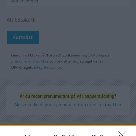
Att betala:
0:-
Fortsätt
Genom att klicka på "Fortsätt" godkänner jag
OK-Förlagets
prenumerationsvillkor
och bekräftar att jag tagit del av
OK-Förlagets
integritetspolicy
.
Är du redan prenumerant på vår papperstidning?
Aktivera din digitala prenumeration utan kostnad här.