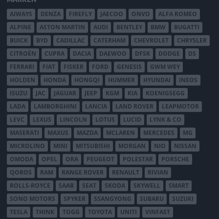
AIWAYS
DENZA
FIREFLY
JAECOO
ONVO
ALFA ROMEO
ALPINE
ASTON MARTIN
AUDI
BENTLEY
BMW
BUGATTI
BUICK
BYD
CADILLAC
CATERHAM
CHEVROLET
CHRYSLER
CITROËN
CUPRA
DACIA
DAEWOO
DFSK
DODGE
DS
FERRARI
FIAT
FISKER
FORD
GENESIS
GWM WEY
HOLDEN
HONDA
HONGQI
HUMMER
HYUNDAI
INEOS
ISUZU
JAC
JAGUAR
JEEP
KGM
KIA
KOENIGSEGG
LADA
LAMBORGHINI
LANCIA
LAND ROVER
LEAPMOTOR
LEVC
LEXUS
LINCOLN
LOTUS
LUCID
LYNK & CO
MASERATI
MAXUS
MAZDA
MCLAREN
MERCEDES
MG
MICROLINO
MINI
MITSUBISHI
MORGAN
NIO
NISSAN
OMODA
OPEL
ORA
PEUGEOT
POLESTAR
PORSCHE
QOROS
RAM
RANGE ROVER
RENAULT
RIVIAN
ROLLS-ROYCE
SAAB
SEAT
SKODA
SKYWELL
SMART
SONO MOTORS
SPYKER
SSANGYONG
SUBARU
SUZUKI
TESLA
THINK
TOGG
TOYOTA
UNITI
VINFAST