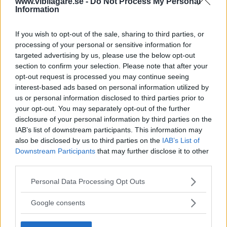
www.vibilagare.se -
Do Not Process My Personal
Information
If you wish to opt-out of the sale, sharing to third parties, or
processing of your personal or sensitive information for
targeted advertising by us, please use the below opt-out
section to confirm your selection. Please note that after your
Tester: De senaste vi kört
opt-out request is processed you may continue seeing
interest-based ads based on personal information utilized by
us or personal information disclosed to third parties prior to
your opt-out. You may separately opt-out of the further
disclosure of your personal information by third parties on the
IAB’s list of downstream participants. This information may
also be disclosed by us to third parties on the
IAB’s List of
Downstream Participants
that may further disclose it to other
third parties.
Please note that this website/app uses one or more Google
Personal Data Processing Opt Outs
services and may gather and store information including but
not limited to your visit or usage behaviour. You may click to
Google consents
Kia utmanar i kombiklassen – blir omkörd
grant or deny consent to Google and its third-party tags to
use your data for below specified purposes in below Google
av ”gamlingen”