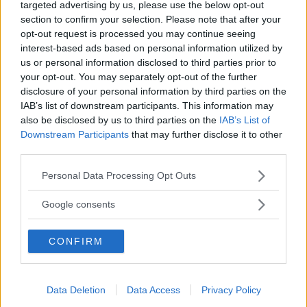
targeted advertising by us, please use the below opt-out
section to confirm your selection. Please note that after your
MISSA INTE KOMMANDE ARTIKLAR OM
opt-out request is processed you may continue seeing
TRAFIKSÄKERHET
interest-based ads based on personal information utilized by
Få vårt nyhetsbrev utan kostnad
us or personal information disclosed to third parties prior to
your opt-out. You may separately opt-out of the further
disclosure of your personal information by third parties on the
IAB’s list of downstream participants. This information may
also be disclosed by us to third parties on the
IAB’s List of
Downstream Participants
that may further disclose it to other
third parties.
Genom att anmäla dig godkänner du OK-förlagets
Please note that this website/app uses one or more Google
Personal Data Processing Opt Outs
personuppgiftspolicy.
services and may gather and store information including but
not limited to your visit or usage behaviour. You may click to
Google consents
grant or deny consent to Google and its third-party tags to
use your data for below specified purposes in below Google
CONFIRM
consent section.
MER FRÅN VI BILÄGARE
Data Deletion
Data Access
Privacy Policy