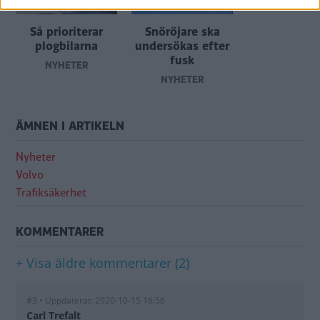
Så prioriterar
Snöröjare ska
plogbilarna
undersökas efter
fusk
NYHETER
NYHETER
ÄMNEN I ARTIKELN
Nyheter
Volvo
Trafiksäkerhet
KOMMENTARER
+ Visa äldre kommentarer (2)
#3 • Uppdaterat: 2020-10-15 16:56
Carl Trefalt