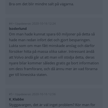
Bra om det blir mindre salt på vägarna.
#4 • Uppdaterat: 2020-10-16 12:24
lsoderlund
Om man hade kunnat spara 60 miljoner på detta så
hade man redan infört det och gjort besparingen.
Lukta som om man fått minskade anslag och därför
försöker hitta på massa olika saker. Intressant ändå
att Volvo ändå går ut att man vill stödja detta, deras
nyare bilar kommer således gratis ge bort information
om dess framförare, och då ännu mer än vad förarna
ger till kinesiska staten.
#5 • Uppdaterat: 2020-10-16 12:56
K_Klabbe
Styggavargen, det är väl inget problem? Kör man för