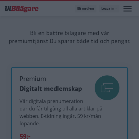
Hoppa
Bli medlem
Logga in
till
huvudinnehåll
Bli en bättre bilägare med vår
premiumtjänst.
Du sparar både tid och pengar.
Premium
Digitalt medlemskap
Vår digitala prenumeration
där du får tillgång till alla artiklar på
webben. E-tidning ingår. 59 kr/mån
löpande.
59:-