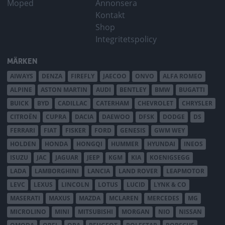
Moped
Annonsera
Kontakt
Shop
Integritetspolicy
MÄRKEN
AIWAYS
DENZA
FIREFLY
JAECOO
ONVO
ALFA ROMEO
ALPINE
ASTON MARTIN
AUDI
BENTLEY
BMW
BUGATTI
BUICK
BYD
CADILLAC
CATERHAM
CHEVROLET
CHRYSLER
CITROËN
CUPRA
DACIA
DAEWOO
DFSK
DODGE
DS
FERRARI
FIAT
FISKER
FORD
GENESIS
GWM WEY
HOLDEN
HONDA
HONGQI
HUMMER
HYUNDAI
INEOS
ISUZU
JAC
JAGUAR
JEEP
KGM
KIA
KOENIGSEGG
LADA
LAMBORGHINI
LANCIA
LAND ROVER
LEAPMOTOR
LEVC
LEXUS
LINCOLN
LOTUS
LUCID
LYNK & CO
MASERATI
MAXUS
MAZDA
MCLAREN
MERCEDES
MG
MICROLINO
MINI
MITSUBISHI
MORGAN
NIO
NISSAN