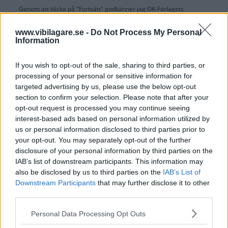
Genom att klicka på "Fortsätt" godkänner jag
OK-Förlagets
prenumerationsvillkor
och bekräftar att jag tagit del av
OK-Förlagets
integritetspolicy
.
www.vibilagare.se -
Do Not Process My Personal
Information
If you wish to opt-out of the sale, sharing to third parties, or
processing of your personal or sensitive information for
Är du redan prenumerant på vår papperstidning?
targeted advertising by us, please use the below opt-out
Aktivera din digitala prenumeration utan kostnad här.
section to confirm your selection. Please note that after your
opt-out request is processed you may continue seeing
interest-based ads based on personal information utilized by
us or personal information disclosed to third parties prior to
your opt-out. You may separately opt-out of the further
disclosure of your personal information by third parties on the
IAB’s list of downstream participants. This information may
also be disclosed by us to third parties on the
IAB’s List of
Downstream Participants
that may further disclose it to other
third parties.
Please note that this website/app uses one or more Google
Personal Data Processing Opt Outs
services and may gather and store information including but