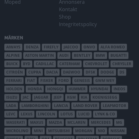
Moped
Annonsera
Kontakt
Shop
Integritetspolicy
MÄRKEN
AIWAYS
DENZA
FIREFLY
JAECOO
ONVO
ALFA ROMEO
ALPINE
ASTON MARTIN
AUDI
BENTLEY
BMW
BUGATTI
BUICK
BYD
CADILLAC
CATERHAM
CHEVROLET
CHRYSLER
CITROËN
CUPRA
DACIA
DAEWOO
DFSK
DODGE
DS
FERRARI
FIAT
FISKER
FORD
GENESIS
GWM WEY
HOLDEN
HONDA
HONGQI
HUMMER
HYUNDAI
INEOS
ISUZU
JAC
JAGUAR
JEEP
KGM
KIA
KOENIGSEGG
LADA
LAMBORGHINI
LANCIA
LAND ROVER
LEAPMOTOR
LEVC
LEXUS
LINCOLN
LOTUS
LUCID
LYNK & CO
MASERATI
MAXUS
MAZDA
MCLAREN
MERCEDES
MG
MICROLINO
MINI
MITSUBISHI
MORGAN
NIO
NISSAN