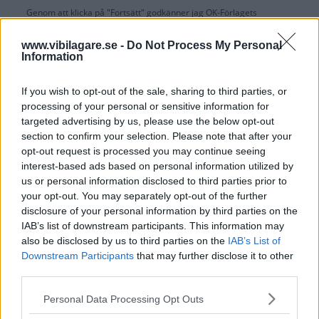
Genom att klicka på "Fortsätt" godkänner jag
OK-Förlagets
prenumerationsvillkor
och bekräftar att jag tagit del av
OK-Förlagets
integritetspolicy
.
www.vibilagare.se -
Do Not Process My Personal
Information
If you wish to opt-out of the sale, sharing to third parties, or
processing of your personal or sensitive information for
Är du redan prenumerant på vår papperstidning?
targeted advertising by us, please use the below opt-out
Aktivera din digitala prenumeration utan kostnad här.
section to confirm your selection. Please note that after your
opt-out request is processed you may continue seeing
interest-based ads based on personal information utilized by
us or personal information disclosed to third parties prior to
your opt-out. You may separately opt-out of the further
disclosure of your personal information by third parties on the
IAB’s list of downstream participants. This information may
also be disclosed by us to third parties on the
IAB’s List of
Downstream Participants
that may further disclose it to other
third parties.
Please note that this website/app uses one or more Google
Personal Data Processing Opt Outs
services and may gather and store information including but