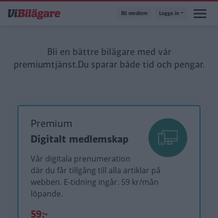
Hoppa
Bli medlem
Logga in
till
huvudinnehåll
Bli en bättre bilägare med vår
premiumtjänst.
Du sparar både tid och pengar.
Premium
Digitalt medlemskap
Vår digitala prenumeration
där du får tillgång till alla artiklar på
webben. E-tidning ingår. 59 kr/mån
löpande.
59:-