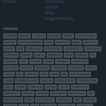
Moped
Annonsera
Kontakt
Shop
Integritetspolicy
MÄRKEN
AIWAYS
DENZA
FIREFLY
JAECOO
ONVO
ALFA ROMEO
ALPINE
ASTON MARTIN
AUDI
BENTLEY
BMW
BUGATTI
BUICK
BYD
CADILLAC
CATERHAM
CHEVROLET
CHRYSLER
CITROËN
CUPRA
DACIA
DAEWOO
DFSK
DODGE
DS
FERRARI
FIAT
FISKER
FORD
GENESIS
GWM WEY
HOLDEN
HONDA
HONGQI
HUMMER
HYUNDAI
INEOS
ISUZU
JAC
JAGUAR
JEEP
KGM
KIA
KOENIGSEGG
LADA
LAMBORGHINI
LANCIA
LAND ROVER
LEAPMOTOR
LEVC
LEXUS
LINCOLN
LOTUS
LUCID
LYNK & CO
MASERATI
MAXUS
MAZDA
MCLAREN
MERCEDES
MG
MICROLINO
MINI
MITSUBISHI
MORGAN
NIO
NISSAN