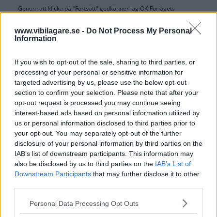
Genom att klicka på "Fortsätt" godkänner jag
OK-Förlagets
prenumerationsvillkor
och bekräftar att jag tagit del av
OK-Förlagets
integritetspolicy
.
www.vibilagare.se -
Do Not Process My Personal
Information
If you wish to opt-out of the sale, sharing to third parties, or
processing of your personal or sensitive information for
Är du redan prenumerant på vår papperstidning?
targeted advertising by us, please use the below opt-out
Aktivera din digitala prenumeration utan kostnad här.
section to confirm your selection. Please note that after your
opt-out request is processed you may continue seeing
interest-based ads based on personal information utilized by
us or personal information disclosed to third parties prior to
your opt-out. You may separately opt-out of the further
disclosure of your personal information by third parties on the
IAB’s list of downstream participants. This information may
also be disclosed by us to third parties on the
IAB’s List of
Downstream Participants
that may further disclose it to other
third parties.
Please note that this website/app uses one or more Google
Personal Data Processing Opt Outs
services and may gather and store information including but