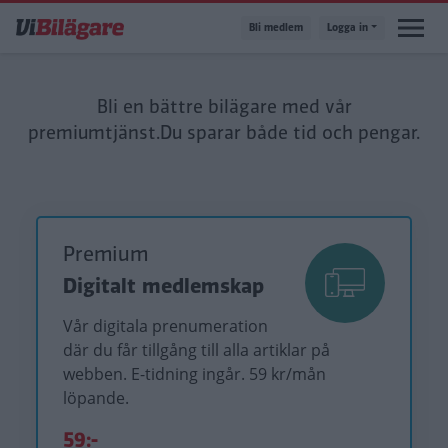
Hoppa
Bli medlem
Logga in
till
huvudinnehåll
Bli en bättre bilägare med vår
premiumtjänst.
Du sparar både tid och pengar.
Premium
Digitalt medlemskap
Vår digitala prenumeration
där du får tillgång till alla artiklar på
webben. E-tidning ingår. 59 kr/mån
löpande.
59:-