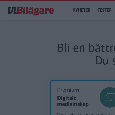
Hoppa
Main
till
NYHETER
TESTER
navigation
huvudinnehåll
Bli en bätt
Du 
Premium
Digitalt
medlemskap
Vår digitala prenumeration d