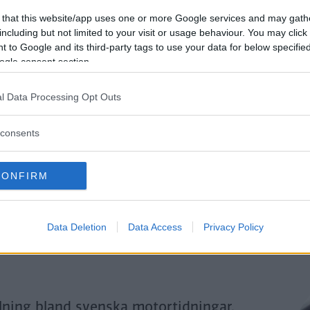
Genom att klicka på "Fortsätt" godkänner jag
OK-Förlagets
prenumerationsvillko
 that this website/app uses one or more Google services and may gath
och bekräftar att jag tagit del av
OK-Förlagets
integritetspolicy
.
including but not limited to your visit or usage behaviour. You may click 
 to Google and its third-party tags to use your data for below specifi
ogle consent section.
Är du redan prenumerant på vår papperstidning?
l Data Processing Opt Outs
Aktivera din digitala prenumeration utan kostnad här.
consents
CONFIRM
Data Deletion
Data Access
Privacy Policy
llning bland svenska motortidningar.