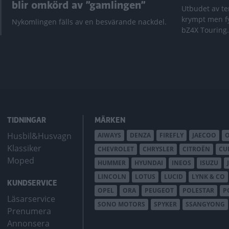
blir omkörd av ”gamlingen”
Utbudet av te
krympt men fy
Nykomlingen fälls av en besvärande nackdel.
bZ4X Touring.
TIDNINGAR
MÄRKEN
Husbil&Husvagn
AIWAYS
DENZA
FIREFLY
JAECOO
Klassiker
CHEVROLET
CHRYSLER
CITROËN
CU
Moped
HUMMER
HYUNDAI
INEOS
ISUZU
LINCOLN
LOTUS
LUCID
LYNK & CO
KUNDSERVICE
OPEL
ORA
PEUGEOT
POLESTAR
P
Läsarservice
SONO MOTORS
SPYKER
SSANGYONG
Prenumera
Annonsera