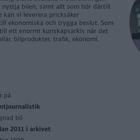
yttja bilen, samt allt som hör därtill
 kan vi leverera pricksäker
 till ekonomiska och trygga beslut. Som
 till ett enormt kunskapsarkiv när det
ilar, bilprodukter, trafik, ekonomi,
a på
tjournalistik
gnad bil
dan 2011 i arkivet