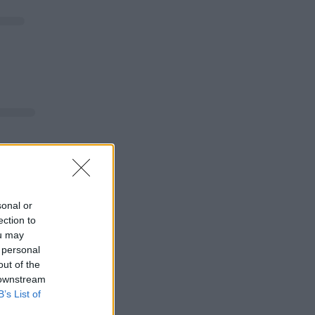
sonal or
ection to
ou may
 personal
out of the
 downstream
B’s List of