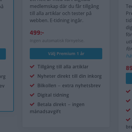
medlemskap där du får tillgång
Te
på
till alla artiklar och tester på
Pr
webben. E-tidning ingår.
ti
di
499:-
fö
Ingen automatisk förnyelse.
ut
fö
Välj Premium 1 år
hä
Tillgång till alla artiklar
89
Nyheter direkt till din inkorg
org
Bilkollen – extra nyhetsbrev
rev
Digital tidning
Betala direkt – ingen
månadsavgift
br