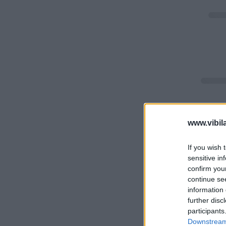
www.vibil
If you wish 
sensitive in
confirm you
continue se
information 
further disc
participants
Downstream 