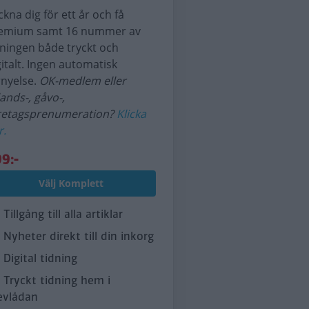
ckna dig för ett år och få
emium samt 16 nummer av
dningen både tryckt och
gitalt. Ingen automatisk
rnyelse.
OK-medlem eller
lands-, gåvo-,
retagsprenumeration?
Klicka
r.
9:-
Välj Komplett
Tillgång till alla artiklar
Nyheter direkt till din inkorg
Digital tidning
Tryckt tidning hem i
evlådan