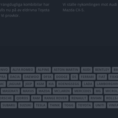
rrängdugliga kombibilar har
Vi ställe nykomlingen mot Audi
lls nu på av eldrivna Toyota
Mazda CX-5.
 Vi provkör.
ONVO
ALFA ROMEO
ALPINE
ASTON MARTIN
AUDI
BENTLEY
B
PRA
DACIA
DAEWOO
DFSK
DODGE
DS
FERRARI
FIAT
FISK
JAC
JAGUAR
JEEP
KGM
KIA
KOENIGSEGG
LADA
LAMBORGHIN
MASERATI
MAXUS
MAZDA
MCLAREN
MERCEDES
MG
MICROL
ORSCHE
QOROS
RAM
RANGE ROVER
RENAULT
RIVIAN
ROLLS
SUBARU
SUZUKI
TESLA
THINK
TOGG
TOYOTA
UNITI
VINF