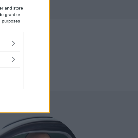
r
er and store
to grant or
ed purposes