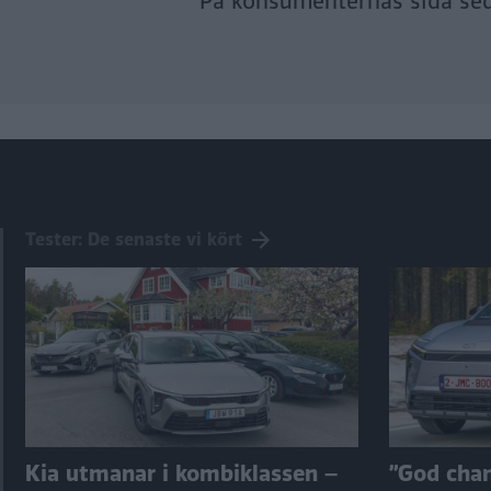
På konsumenternas sida se
Tester: De senaste vi kört
Kia utmanar i kombiklassen –
”God chans