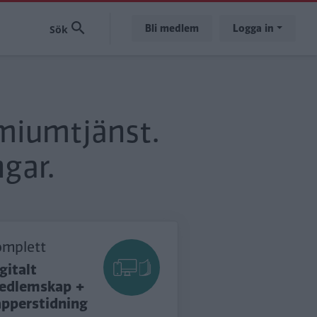
Bli medlem
Logga in
emiumtjänst.
gar.
omplett
gitalt
edlemskap +
apperstidning