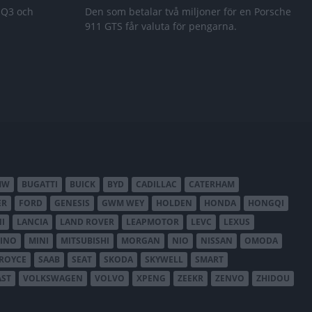
 Q3 och
Den som betalar två miljoner för en Porsche
911 GTS får valuta för pengarna.
MW
BUGATTI
BUICK
BYD
CADILLAC
CATERHAM
ER
FORD
GENESIS
GWM WEY
HOLDEN
HONDA
HONGQI
I
LANCIA
LAND ROVER
LEAPMOTOR
LEVC
LEXUS
INO
MINI
MITSUBISHI
MORGAN
NIO
NISSAN
OMODA
-ROYCE
SAAB
SEAT
SKODA
SKYWELL
SMART
AST
VOLKSWAGEN
VOLVO
XPENG
ZEEKR
ZENVO
ZHIDOU