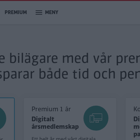
PREMIUM
MENY
re bilägare med vår pr
sparar både tid och pen
Premium 1 år
K
Digitalt
Di
årsmedlemskap
m
p
Ett helt år med vårt digitala
är