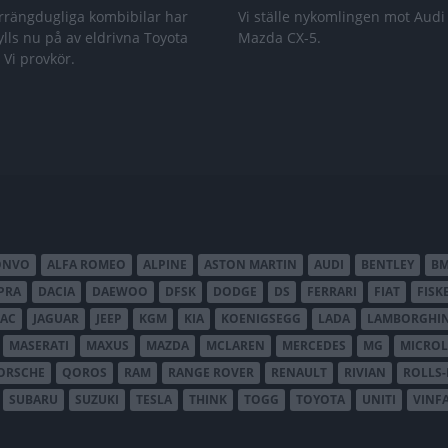
rrängdugliga kombibilar har
Vi ställe nykomlingen mot Audi
lls nu på av eldrivna Toyota
Mazda CX-5.
 Vi provkör.
ONVO
ALFA ROMEO
ALPINE
ASTON MARTIN
AUDI
BENTLEY
B
PRA
DACIA
DAEWOO
DFSK
DODGE
DS
FERRARI
FIAT
FISK
JAC
JAGUAR
JEEP
KGM
KIA
KOENIGSEGG
LADA
LAMBORGHIN
MASERATI
MAXUS
MAZDA
MCLAREN
MERCEDES
MG
MICROL
ORSCHE
QOROS
RAM
RANGE ROVER
RENAULT
RIVIAN
ROLLS
SUBARU
SUZUKI
TESLA
THINK
TOGG
TOYOTA
UNITI
VINF