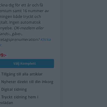
ckna dig för ett år och få
emium samt 16 nummer av
dningen både tryckt och
gitalt. Ingen automatisk
rnyelse.
OK-medlem eller
lands-, gåvo-,
retagsprenumeration?
Klicka
r.
9:-
Välj Komplett
Tillgång till alla artiklar
Nyheter direkt till din inkorg
Digital tidning
Tryckt tidning hem i
evlådan