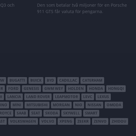
 Q3 och
Den som betalar två miljoner för en Porsche
911 GTS får valuta för pengarna.
MW
BUGATTI
BUICK
BYD
CADILLAC
CATERHAM
ER
FORD
GENESIS
GWM WEY
HOLDEN
HONDA
HONGQI
I
LANCIA
LAND ROVER
LEAPMOTOR
LEVC
LEXUS
INO
MINI
MITSUBISHI
MORGAN
NIO
NISSAN
OMODA
-ROYCE
SAAB
SEAT
SKODA
SKYWELL
SMART
AST
VOLKSWAGEN
VOLVO
XPENG
ZEEKR
ZENVO
ZHIDOU