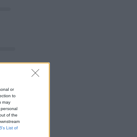
sonal or
ection to
ou may
 personal
out of the
 downstream
B’s List of