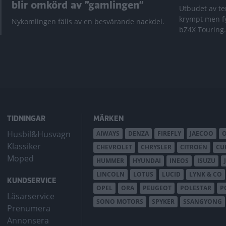
blir omkörd av ”gamlingen”
Utbudet av te
krympt men fy
Nykomlingen fälls av en besvärande nackdel.
bZ4X Touring.
TIDNINGAR
MÄRKEN
Husbil&Husvagn
AIWAYS
DENZA
FIREFLY
JAECOO
Klassiker
CHEVROLET
CHRYSLER
CITROËN
CU
Moped
HUMMER
HYUNDAI
INEOS
ISUZU
LINCOLN
LOTUS
LUCID
LYNK & CO
KUNDSERVICE
OPEL
ORA
PEUGEOT
POLESTAR
P
Läsarservice
SONO MOTORS
SPYKER
SSANGYONG
Prenumera
Annonsera