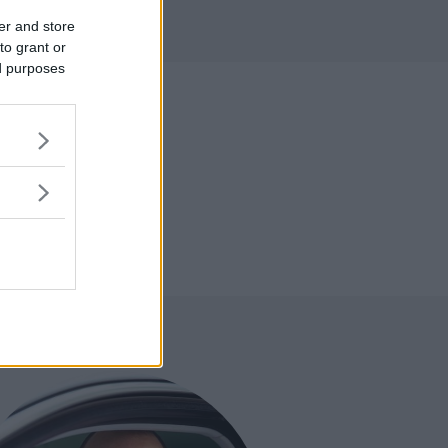
r
er and store
to grant or
ed purposes