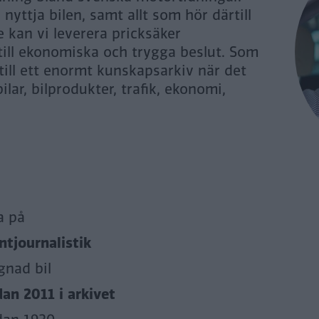
yttja bilen, samt allt som hör därtill
 kan vi leverera pricksäker
 till ekonomiska och trygga beslut. Som
 till ett enormt kunskapsarkiv när det
ilar, bilprodukter, trafik, ekonomi,
a på
tjournalistik
gnad bil
dan 2011 i arkivet