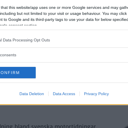
Genom att klicka på "Fortsätt" godkänner jag
OK-Förlagets
prenumerationsvillko
 that this website/app uses one or more Google services and may gath
och bekräftar att jag tagit del av
OK-Förlagets
integritetspolicy
.
including but not limited to your visit or usage behaviour. You may click 
 to Google and its third-party tags to use your data for below specifi
ogle consent section.
Är du redan prenumerant på vår papperstidning?
l Data Processing Opt Outs
Aktivera din digitala prenumeration utan kostnad här.
consents
CONFIRM
Data Deletion
Data Access
Privacy Policy
llning bland svenska motortidningar.