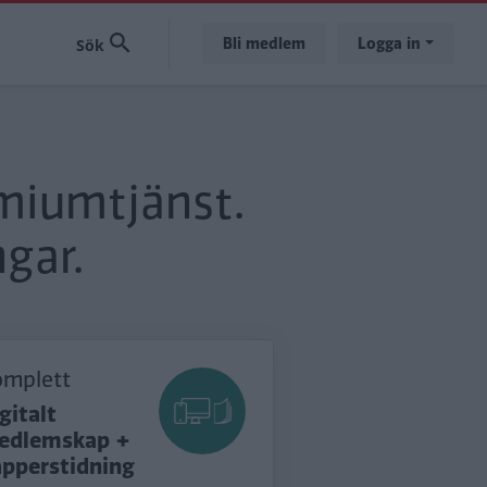
Bli medlem
Logga in
emiumtjänst.
gar.
omplett
gitalt
edlemskap +
apperstidning