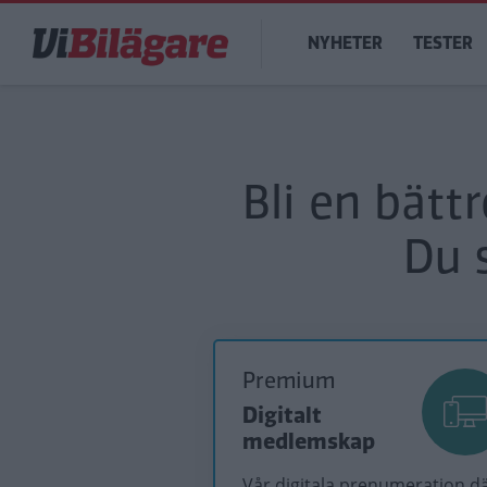
Hoppa
Main
till
NYHETER
TESTER
navigation
huvudinnehåll
Bli en bätt
Du 
Premium
Digitalt
medlemskap
Vår digitala prenumeration d