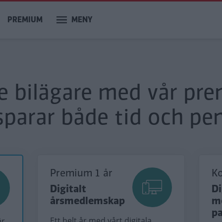
PREMIUM
MENY
re bilägare med vår pr
sparar både tid och pen
Premium 1 år
K
Digitalt
Di
årsmedlemskap
m
p
Ett helt år med vårt digitala
är