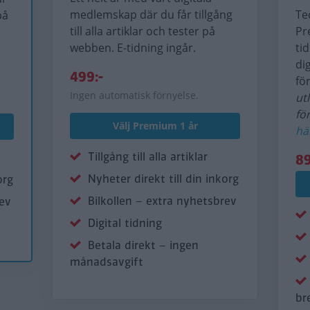
medlemskap där du får tillgång
Te
på
till alla artiklar och tester på
Pr
webben. E-tidning ingår.
ti
di
499:-
fö
Ingen automatisk förnyelse.
ut
fö
Välj Premium 1 år
hä
Tillgång till alla artiklar
89
Nyheter direkt till din inkorg
org
Bilkollen – extra nyhetsbrev
rev
Digital tidning
Betala direkt – ingen
månadsavgift
br