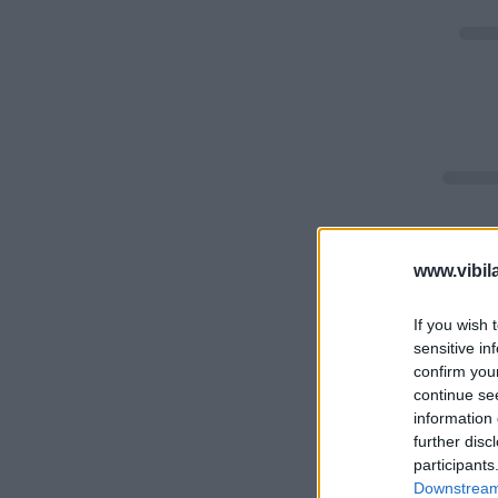
www.vibil
If you wish 
sensitive in
confirm you
continue se
information 
further disc
participants
Downstream 