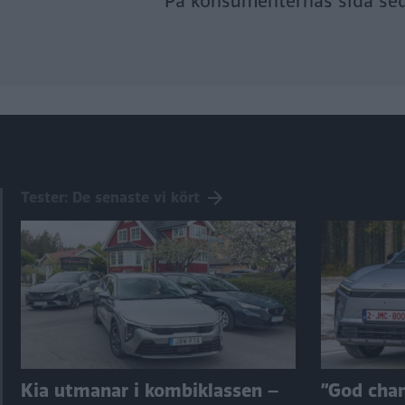
På konsumenternas sida se
Tester: De senaste vi kört
Kia utmanar i kombiklassen –
”God chans