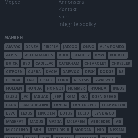
Moped
Annonsera
Kontakt
Shop
Integritetspolicy
MÄRKEN
AIWAYS
DENZA
FIREFLY
JAECOO
ONVO
ALFA ROMEO
ALPINE
ASTON MARTIN
AUDI
BENTLEY
BMW
BUGATTI
BUICK
BYD
CADILLAC
CATERHAM
CHEVROLET
CHRYSLER
CITROËN
CUPRA
DACIA
DAEWOO
DFSK
DODGE
DS
FERRARI
FIAT
FISKER
FORD
GENESIS
GWM WEY
HOLDEN
HONDA
HONGQI
HUMMER
HYUNDAI
INEOS
ISUZU
JAC
JAGUAR
JEEP
KGM
KIA
KOENIGSEGG
LADA
LAMBORGHINI
LANCIA
LAND ROVER
LEAPMOTOR
LEVC
LEXUS
LINCOLN
LOTUS
LUCID
LYNK & CO
MASERATI
MAXUS
MAZDA
MCLAREN
MERCEDES
MG
MICROLINO
MINI
MITSUBISHI
MORGAN
NIO
NISSAN