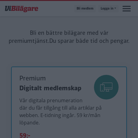
Hoppa
Bli medlem
Logga in
till
huvudinnehåll
Bli en bättre bilägare med vår
premiumtjänst.
Du sparar både tid och pengar.
Premium
Digitalt medlemskap
Vår digitala prenumeration
där du får tillgång till alla artiklar på
webben. E-tidning ingår. 59 kr/mån
löpande.
59:-