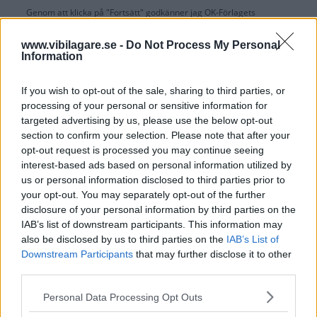
Genom att klicka på "Fortsätt" godkänner jag
OK-Förlagets
prenumerationsvillkor
och bekräftar att jag tagit del av
OK-Förlagets
integritetspolicy
.
www.vibilagare.se -
Do Not Process My Personal
Information
If you wish to opt-out of the sale, sharing to third parties, or
processing of your personal or sensitive information for
Är du redan prenumerant på vår papperstidning?
targeted advertising by us, please use the below opt-out
Aktivera din digitala prenumeration utan kostnad här.
section to confirm your selection. Please note that after your
opt-out request is processed you may continue seeing
interest-based ads based on personal information utilized by
us or personal information disclosed to third parties prior to
your opt-out. You may separately opt-out of the further
disclosure of your personal information by third parties on the
IAB’s list of downstream participants. This information may
also be disclosed by us to third parties on the
IAB’s List of
Downstream Participants
that may further disclose it to other
third parties.
Please note that this website/app uses one or more Google
Personal Data Processing Opt Outs
services and may gather and store information including but