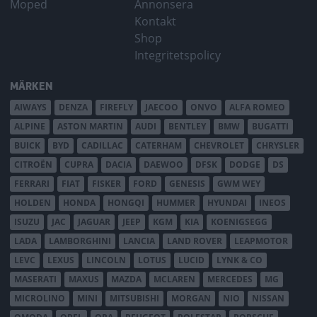
Moped
Annonsera
Kontakt
Shop
Integritetspolicy
MÄRKEN
AIWAYS
DENZA
FIREFLY
JAECOO
ONVO
ALFA ROMEO
ALPINE
ASTON MARTIN
AUDI
BENTLEY
BMW
BUGATTI
BUICK
BYD
CADILLAC
CATERHAM
CHEVROLET
CHRYSLER
CITROËN
CUPRA
DACIA
DAEWOO
DFSK
DODGE
DS
FERRARI
FIAT
FISKER
FORD
GENESIS
GWM WEY
HOLDEN
HONDA
HONGQI
HUMMER
HYUNDAI
INEOS
ISUZU
JAC
JAGUAR
JEEP
KGM
KIA
KOENIGSEGG
LADA
LAMBORGHINI
LANCIA
LAND ROVER
LEAPMOTOR
LEVC
LEXUS
LINCOLN
LOTUS
LUCID
LYNK & CO
MASERATI
MAXUS
MAZDA
MCLAREN
MERCEDES
MG
MICROLINO
MINI
MITSUBISHI
MORGAN
NIO
NISSAN