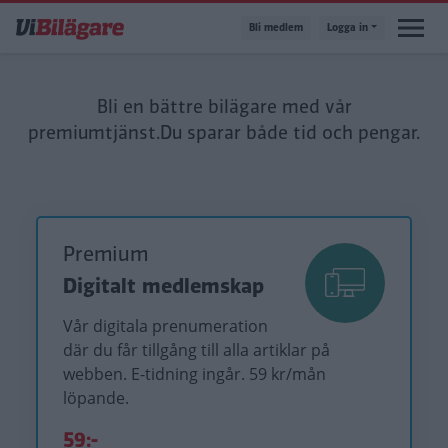
Hoppa
Bli medlem
Logga in
till
huvudinnehåll
Bli en bättre bilägare med vår
premiumtjänst.
Du sparar både tid och pengar.
Premium
Digitalt medlemskap
Vår digitala prenumeration
där du får tillgång till alla artiklar på
webben. E-tidning ingår. 59 kr/mån
löpande.
59:-