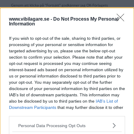
Genom att klicka på "Fortsätt" godkänner jag
OK-Förlagets
prenumerationsvillkor
och bekräftar att jag tagit del av
OK-Förlagets
integritetspolicy
.
www.vibilagare.se -
Do Not Process My Personal
Information
If you wish to opt-out of the sale, sharing to third parties, or
processing of your personal or sensitive information for
Är du redan prenumerant på vår papperstidning?
targeted advertising by us, please use the below opt-out
Aktivera din digitala prenumeration utan kostnad här.
section to confirm your selection. Please note that after your
opt-out request is processed you may continue seeing
interest-based ads based on personal information utilized by
us or personal information disclosed to third parties prior to
your opt-out. You may separately opt-out of the further
disclosure of your personal information by third parties on the
IAB’s list of downstream participants. This information may
also be disclosed by us to third parties on the
IAB’s List of
Downstream Participants
that may further disclose it to other
third parties.
Please note that this website/app uses one or more Google
Personal Data Processing Opt Outs
services and may gather and store information including but