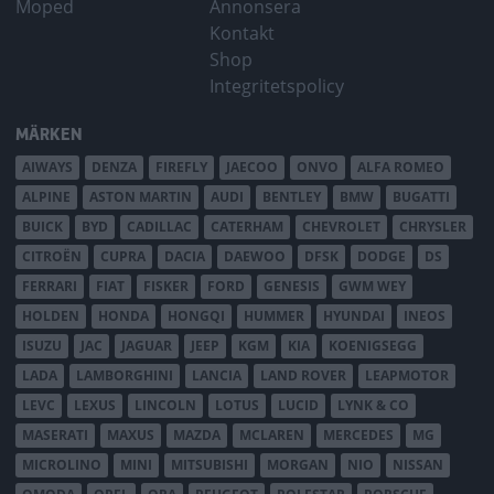
Moped
Annonsera
Kontakt
Shop
Integritetspolicy
MÄRKEN
AIWAYS
DENZA
FIREFLY
JAECOO
ONVO
ALFA ROMEO
ALPINE
ASTON MARTIN
AUDI
BENTLEY
BMW
BUGATTI
BUICK
BYD
CADILLAC
CATERHAM
CHEVROLET
CHRYSLER
CITROËN
CUPRA
DACIA
DAEWOO
DFSK
DODGE
DS
FERRARI
FIAT
FISKER
FORD
GENESIS
GWM WEY
HOLDEN
HONDA
HONGQI
HUMMER
HYUNDAI
INEOS
ISUZU
JAC
JAGUAR
JEEP
KGM
KIA
KOENIGSEGG
LADA
LAMBORGHINI
LANCIA
LAND ROVER
LEAPMOTOR
LEVC
LEXUS
LINCOLN
LOTUS
LUCID
LYNK & CO
MASERATI
MAXUS
MAZDA
MCLAREN
MERCEDES
MG
MICROLINO
MINI
MITSUBISHI
MORGAN
NIO
NISSAN