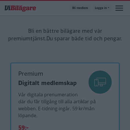
Hoppa
Bli medlem
Logga in
till
huvudinnehåll
Bli en bättre bilägare med vår
premiumtjänst.
Du sparar både tid och pengar.
Premium
Digitalt medlemskap
Vår digitala prenumeration
där du får tillgång till alla artiklar på
webben. E-tidning ingår. 59 kr/mån
löpande.
59:-