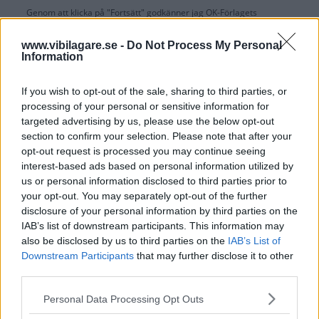
Genom att klicka på "Fortsätt" godkänner jag
OK-Förlagets
prenumerationsvillkor
och bekräftar att jag tagit del av
OK-Förlagets
integritetspolicy
.
www.vibilagare.se -
Do Not Process My Personal
Information
If you wish to opt-out of the sale, sharing to third parties, or
processing of your personal or sensitive information for
Är du redan prenumerant på vår papperstidning?
targeted advertising by us, please use the below opt-out
Aktivera din digitala prenumeration utan kostnad här.
section to confirm your selection. Please note that after your
opt-out request is processed you may continue seeing
interest-based ads based on personal information utilized by
us or personal information disclosed to third parties prior to
your opt-out. You may separately opt-out of the further
disclosure of your personal information by third parties on the
IAB’s list of downstream participants. This information may
also be disclosed by us to third parties on the
IAB’s List of
Downstream Participants
that may further disclose it to other
third parties.
Please note that this website/app uses one or more Google
Personal Data Processing Opt Outs
services and may gather and store information including but