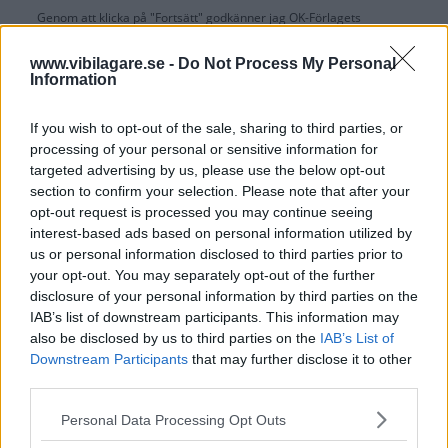
Genom att klicka på "Fortsätt" godkänner jag
OK-Förlagets
prenumerationsvillkor
och bekräftar att jag tagit del av
OK-Förlagets
integritetspolicy
.
www.vibilagare.se -
Do Not Process My Personal
Information
If you wish to opt-out of the sale, sharing to third parties, or
processing of your personal or sensitive information for
Är du redan prenumerant på vår papperstidning?
targeted advertising by us, please use the below opt-out
Aktivera din digitala prenumeration utan kostnad här.
section to confirm your selection. Please note that after your
opt-out request is processed you may continue seeing
interest-based ads based on personal information utilized by
us or personal information disclosed to third parties prior to
your opt-out. You may separately opt-out of the further
disclosure of your personal information by third parties on the
IAB’s list of downstream participants. This information may
also be disclosed by us to third parties on the
IAB’s List of
Downstream Participants
that may further disclose it to other
third parties.
Please note that this website/app uses one or more Google
Personal Data Processing Opt Outs
services and may gather and store information including but