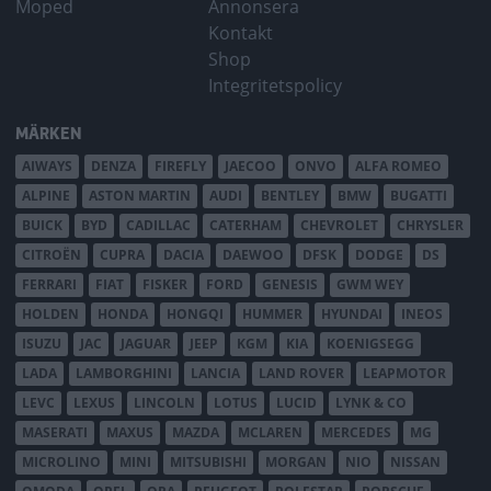
Moped
Annonsera
Kontakt
Shop
Integritetspolicy
MÄRKEN
AIWAYS
DENZA
FIREFLY
JAECOO
ONVO
ALFA ROMEO
ALPINE
ASTON MARTIN
AUDI
BENTLEY
BMW
BUGATTI
BUICK
BYD
CADILLAC
CATERHAM
CHEVROLET
CHRYSLER
CITROËN
CUPRA
DACIA
DAEWOO
DFSK
DODGE
DS
FERRARI
FIAT
FISKER
FORD
GENESIS
GWM WEY
HOLDEN
HONDA
HONGQI
HUMMER
HYUNDAI
INEOS
ISUZU
JAC
JAGUAR
JEEP
KGM
KIA
KOENIGSEGG
LADA
LAMBORGHINI
LANCIA
LAND ROVER
LEAPMOTOR
LEVC
LEXUS
LINCOLN
LOTUS
LUCID
LYNK & CO
MASERATI
MAXUS
MAZDA
MCLAREN
MERCEDES
MG
MICROLINO
MINI
MITSUBISHI
MORGAN
NIO
NISSAN