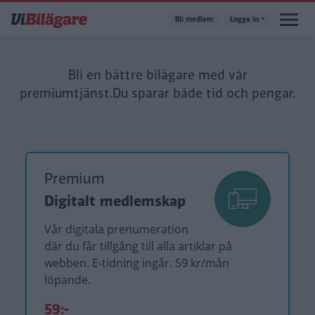
Hoppa
Bli medlem
Logga in
till
huvudinnehåll
Bli en bättre bilägare med vår
premiumtjänst.
Du sparar både tid och pengar.
Premium
Digitalt medlemskap
Vår digitala prenumeration
där du får tillgång till alla artiklar på
webben. E-tidning ingår. 59 kr/mån
löpande.
59:-