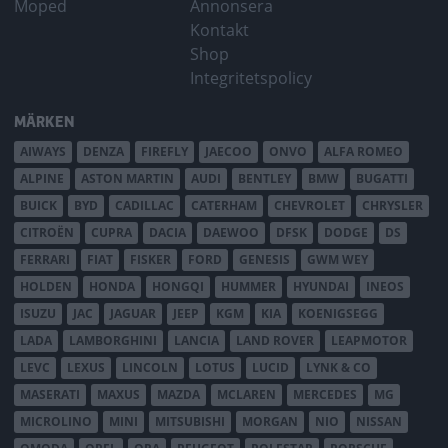
Moped
Annonsera
Kontakt
Shop
Integritetspolicy
MÄRKEN
AIWAYS
DENZA
FIREFLY
JAECOO
ONVO
ALFA ROMEO
ALPINE
ASTON MARTIN
AUDI
BENTLEY
BMW
BUGATTI
BUICK
BYD
CADILLAC
CATERHAM
CHEVROLET
CHRYSLER
CITROËN
CUPRA
DACIA
DAEWOO
DFSK
DODGE
DS
FERRARI
FIAT
FISKER
FORD
GENESIS
GWM WEY
HOLDEN
HONDA
HONGQI
HUMMER
HYUNDAI
INEOS
ISUZU
JAC
JAGUAR
JEEP
KGM
KIA
KOENIGSEGG
LADA
LAMBORGHINI
LANCIA
LAND ROVER
LEAPMOTOR
LEVC
LEXUS
LINCOLN
LOTUS
LUCID
LYNK & CO
MASERATI
MAXUS
MAZDA
MCLAREN
MERCEDES
MG
MICROLINO
MINI
MITSUBISHI
MORGAN
NIO
NISSAN