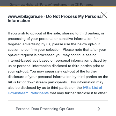
Genom att klicka på "Fortsätt" godkänner jag
OK-Förlagets
prenumerationsvillkor
och bekräftar att jag tagit del av
OK-Förlagets
integritetspolicy
.
www.vibilagare.se -
Do Not Process My Personal
Information
If you wish to opt-out of the sale, sharing to third parties, or
processing of your personal or sensitive information for
Är du redan prenumerant på vår papperstidning?
targeted advertising by us, please use the below opt-out
Aktivera din digitala prenumeration utan kostnad här.
section to confirm your selection. Please note that after your
opt-out request is processed you may continue seeing
interest-based ads based on personal information utilized by
us or personal information disclosed to third parties prior to
your opt-out. You may separately opt-out of the further
disclosure of your personal information by third parties on the
IAB’s list of downstream participants. This information may
also be disclosed by us to third parties on the
IAB’s List of
Downstream Participants
that may further disclose it to other
third parties.
Please note that this website/app uses one or more Google
Personal Data Processing Opt Outs
services and may gather and store information including but