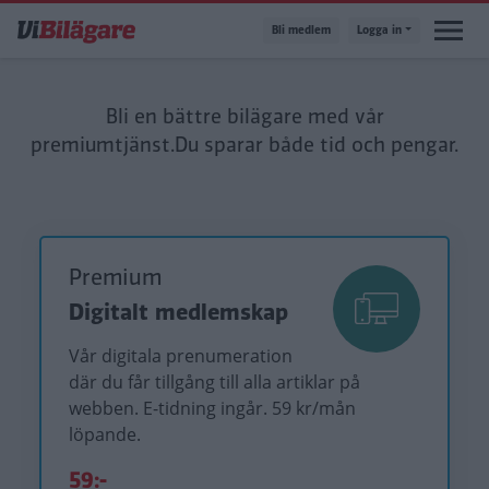
Hoppa
Bli medlem
Logga in
till
huvudinnehåll
Bli en bättre bilägare med vår
premiumtjänst.
Du sparar både tid och pengar.
Premium
Digitalt medlemskap
Vår digitala prenumeration
där du får tillgång till alla artiklar på
webben. E-tidning ingår. 59 kr/mån
löpande.
59:-