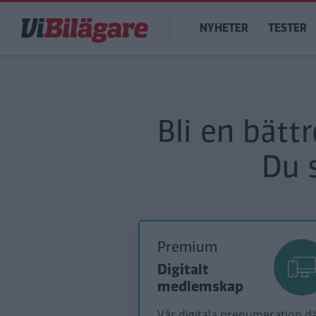
Hoppa
Main
till
NYHETER
TESTER
navigation
huvudinnehåll
Bli en bätt
Du 
Premium
Digitalt
medlemskap
Vår digitala prenumeration d