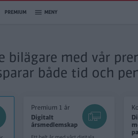
PREMIUM
MENY
re bilägare med vår pr
sparar både tid och pen
Premium 1 år
K
Digitalt
Di
årsmedlemskap
m
p
Ett helt år med vårt digitala
är