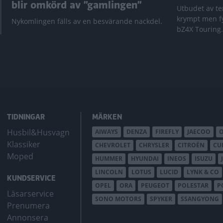
blir omkörd av ”gamlingen”
Utbudet av te
krympt men fy
Nykomlingen fälls av en besvärande nackdel.
bZ4X Touring.
TIDNINGAR
MÄRKEN
Husbil&Husvagn
AIWAYS
DENZA
FIREFLY
JAECOO
Klassiker
CHEVROLET
CHRYSLER
CITROËN
CU
Moped
HUMMER
HYUNDAI
INEOS
ISUZU
LINCOLN
LOTUS
LUCID
LYNK & CO
KUNDSERVICE
OPEL
ORA
PEUGEOT
POLESTAR
P
Läsarservice
SONO MOTORS
SPYKER
SSANGYONG
Prenumera
Annonsera