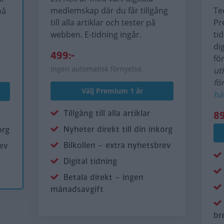
medlemskap där du får tillgång
Te
på
till alla artiklar och tester på
Pr
webben. E-tidning ingår.
ti
di
499:-
fö
Ingen automatisk förnyelse.
ut
fö
Välj Premium 1 år
hä
Tillgång till alla artiklar
89
Nyheter direkt till din inkorg
org
Bilkollen – extra nyhetsbrev
rev
Digital tidning
Betala direkt – ingen
månadsavgift
br