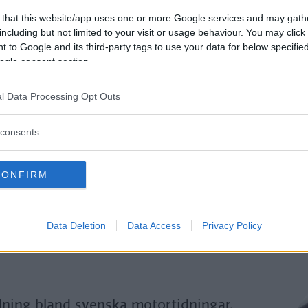
Genom att klicka på "Fortsätt" godkänner jag
OK-Förlagets
prenumerationsvillko
 that this website/app uses one or more Google services and may gath
och bekräftar att jag tagit del av
OK-Förlagets
integritetspolicy
.
including but not limited to your visit or usage behaviour. You may click 
 to Google and its third-party tags to use your data for below specifi
ogle consent section.
Är du redan prenumerant på vår papperstidning?
l Data Processing Opt Outs
Aktivera din digitala prenumeration utan kostnad här.
consents
CONFIRM
Data Deletion
Data Access
Privacy Policy
llning bland svenska motortidningar.