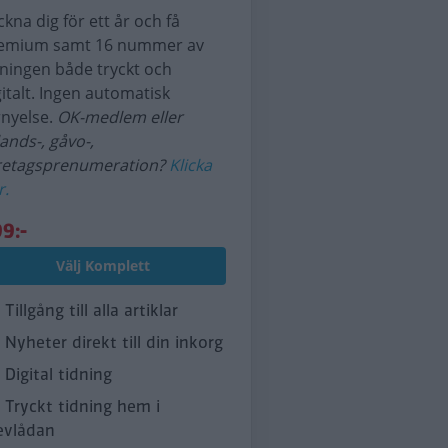
ckna dig för ett år och få
emium samt 16 nummer av
dningen både tryckt och
gitalt. Ingen automatisk
rnyelse.
OK-medlem eller
lands-, gåvo-,
retagsprenumeration?
Klicka
r.
9:-
Välj Komplett
Tillgång till alla artiklar
Nyheter direkt till din inkorg
Digital tidning
Tryckt tidning hem i
evlådan