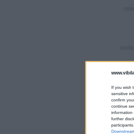
www.vibil
If you wish 
sensitive in
confirm you
continue se
information 
further disc
participants
Downstream 