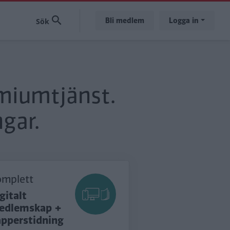
Bli medlem
Logga in
emiumtjänst.
gar.
omplett
gitalt
edlemskap +
apperstidning