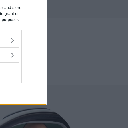
r
er and store
to grant or
ed purposes