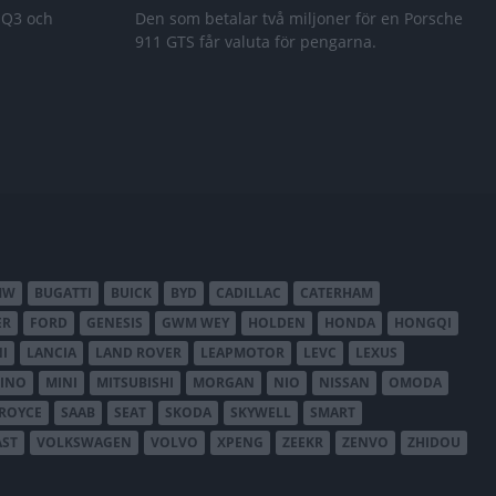
 Q3 och
Den som betalar två miljoner för en Porsche
911 GTS får valuta för pengarna.
MW
BUGATTI
BUICK
BYD
CADILLAC
CATERHAM
ER
FORD
GENESIS
GWM WEY
HOLDEN
HONDA
HONGQI
I
LANCIA
LAND ROVER
LEAPMOTOR
LEVC
LEXUS
INO
MINI
MITSUBISHI
MORGAN
NIO
NISSAN
OMODA
-ROYCE
SAAB
SEAT
SKODA
SKYWELL
SMART
AST
VOLKSWAGEN
VOLVO
XPENG
ZEEKR
ZENVO
ZHIDOU