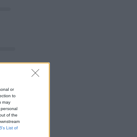
sonal or
ection to
ou may
 personal
out of the
 downstream
B’s List of