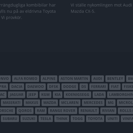
rrängdugliga kombibilar har
Vi ställe nykomlingen mot Audi
lls nu på av eldrivna Toyota
Mazda CX-5.
 Vi provkör.
ONVO
ALFA ROMEO
ALPINE
ASTON MARTIN
AUDI
BENTLEY
B
PRA
DACIA
DAEWOO
DFSK
DODGE
DS
FERRARI
FIAT
FISK
JAC
JAGUAR
JEEP
KGM
KIA
KOENIGSEGG
LADA
LAMBORGHIN
MASERATI
MAXUS
MAZDA
MCLAREN
MERCEDES
MG
MICROL
ORSCHE
QOROS
RAM
RANGE ROVER
RENAULT
RIVIAN
ROLLS
SUBARU
SUZUKI
TESLA
THINK
TOGG
TOYOTA
UNITI
VINF