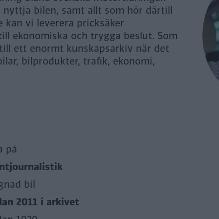
yttja bilen, samt allt som hör därtill
 kan vi leverera pricksäker
 till ekonomiska och trygga beslut. Som
 till ett enormt kunskapsarkiv när det
ilar, bilprodukter, trafik, ekonomi,
a på
tjournalistik
gnad bil
dan 2011 i arkivet