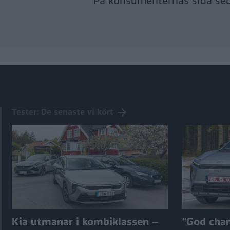
På konsumenternas sida se
Tester: De senaste vi kört
Kia utmanar i kombiklassen –
”God chans