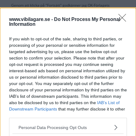
Genom att klicka på "Fortsätt" godkänner jag
OK-Förlagets
prenumerationsvillkor
och bekräftar att jag tagit del av
OK-Förlagets
integritetspolicy
.
www.vibilagare.se -
Do Not Process My Personal
Information
If you wish to opt-out of the sale, sharing to third parties, or
processing of your personal or sensitive information for
Är du redan prenumerant på vår papperstidning?
targeted advertising by us, please use the below opt-out
Aktivera din digitala prenumeration utan kostnad här.
section to confirm your selection. Please note that after your
opt-out request is processed you may continue seeing
interest-based ads based on personal information utilized by
us or personal information disclosed to third parties prior to
your opt-out. You may separately opt-out of the further
disclosure of your personal information by third parties on the
IAB’s list of downstream participants. This information may
also be disclosed by us to third parties on the
IAB’s List of
Downstream Participants
that may further disclose it to other
third parties.
Please note that this website/app uses one or more Google
Personal Data Processing Opt Outs
services and may gather and store information including but