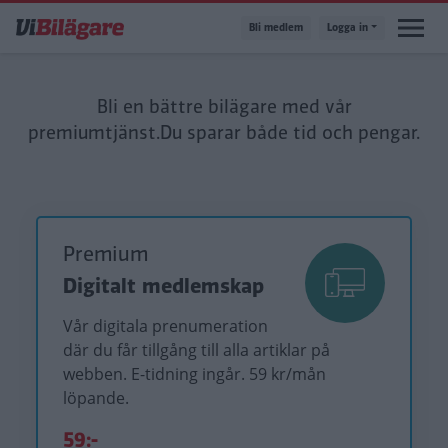
Hoppa
Bli medlem
Logga in
till
huvudinnehåll
Bli en bättre bilägare med vår
premiumtjänst.
Du sparar både tid och pengar.
Premium
Digitalt medlemskap
Vår digitala prenumeration
där du får tillgång till alla artiklar på
webben. E-tidning ingår. 59 kr/mån
löpande.
59:-