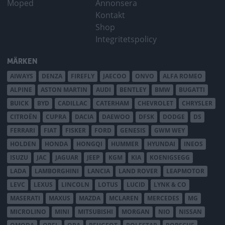
Moped
Annonsera
Kontakt
Shop
Integritetspolicy
MÄRKEN
AIWAYS
DENZA
FIREFLY
JAECOO
ONVO
ALFA ROMEO
ALPINE
ASTON MARTIN
AUDI
BENTLEY
BMW
BUGATTI
BUICK
BYD
CADILLAC
CATERHAM
CHEVROLET
CHRYSLER
CITROËN
CUPRA
DACIA
DAEWOO
DFSK
DODGE
DS
FERRARI
FIAT
FISKER
FORD
GENESIS
GWM WEY
HOLDEN
HONDA
HONGQI
HUMMER
HYUNDAI
INEOS
ISUZU
JAC
JAGUAR
JEEP
KGM
KIA
KOENIGSEGG
LADA
LAMBORGHINI
LANCIA
LAND ROVER
LEAPMOTOR
LEVC
LEXUS
LINCOLN
LOTUS
LUCID
LYNK & CO
MASERATI
MAXUS
MAZDA
MCLAREN
MERCEDES
MG
MICROLINO
MINI
MITSUBISHI
MORGAN
NIO
NISSAN