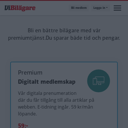
Hoppa
Bli medlem
Logga in
till
huvudinnehåll
Bli en bättre bilägare med vår
premiumtjänst.
Du sparar både tid och pengar.
Premium
Digitalt medlemskap
Vår digitala prenumeration
där du får tillgång till alla artiklar på
webben. E-tidning ingår. 59 kr/mån
löpande.
59:-