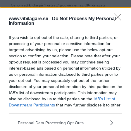
Genom att klicka på "Fortsätt" godkänner jag
OK-Förlagets
prenumerationsvillkor
och bekräftar att jag tagit del av
OK-Förlagets
integritetspolicy
.
www.vibilagare.se -
Do Not Process My Personal
Information
If you wish to opt-out of the sale, sharing to third parties, or
processing of your personal or sensitive information for
Är du redan prenumerant på vår papperstidning?
targeted advertising by us, please use the below opt-out
Aktivera din digitala prenumeration utan kostnad här.
section to confirm your selection. Please note that after your
opt-out request is processed you may continue seeing
interest-based ads based on personal information utilized by
us or personal information disclosed to third parties prior to
your opt-out. You may separately opt-out of the further
disclosure of your personal information by third parties on the
IAB’s list of downstream participants. This information may
also be disclosed by us to third parties on the
IAB’s List of
Downstream Participants
that may further disclose it to other
third parties.
Please note that this website/app uses one or more Google
Personal Data Processing Opt Outs
services and may gather and store information including but