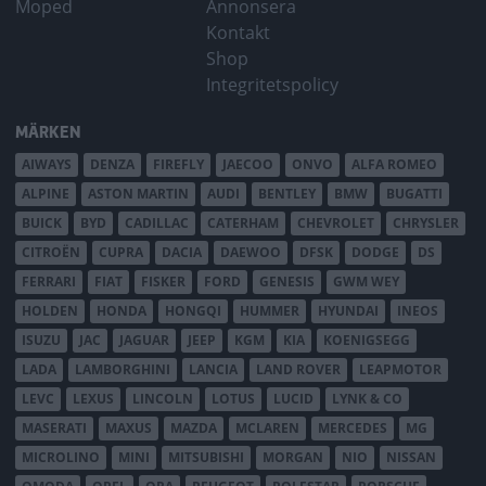
Moped
Annonsera
Kontakt
Shop
Integritetspolicy
MÄRKEN
AIWAYS
DENZA
FIREFLY
JAECOO
ONVO
ALFA ROMEO
ALPINE
ASTON MARTIN
AUDI
BENTLEY
BMW
BUGATTI
BUICK
BYD
CADILLAC
CATERHAM
CHEVROLET
CHRYSLER
CITROËN
CUPRA
DACIA
DAEWOO
DFSK
DODGE
DS
FERRARI
FIAT
FISKER
FORD
GENESIS
GWM WEY
HOLDEN
HONDA
HONGQI
HUMMER
HYUNDAI
INEOS
ISUZU
JAC
JAGUAR
JEEP
KGM
KIA
KOENIGSEGG
LADA
LAMBORGHINI
LANCIA
LAND ROVER
LEAPMOTOR
LEVC
LEXUS
LINCOLN
LOTUS
LUCID
LYNK & CO
MASERATI
MAXUS
MAZDA
MCLAREN
MERCEDES
MG
MICROLINO
MINI
MITSUBISHI
MORGAN
NIO
NISSAN