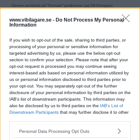
Genom att klicka på "Fortsätt" godkänner jag
OK-Förlagets
prenumerationsvillkor
och bekräftar att jag tagit del av
OK-Förlagets
integritetspolicy
.
www.vibilagare.se -
Do Not Process My Personal
Information
If you wish to opt-out of the sale, sharing to third parties, or
processing of your personal or sensitive information for
Är du redan prenumerant på vår papperstidning?
targeted advertising by us, please use the below opt-out
Aktivera din digitala prenumeration utan kostnad här.
section to confirm your selection. Please note that after your
opt-out request is processed you may continue seeing
interest-based ads based on personal information utilized by
us or personal information disclosed to third parties prior to
your opt-out. You may separately opt-out of the further
disclosure of your personal information by third parties on the
IAB’s list of downstream participants. This information may
also be disclosed by us to third parties on the
IAB’s List of
Downstream Participants
that may further disclose it to other
third parties.
Please note that this website/app uses one or more Google
Personal Data Processing Opt Outs
services and may gather and store information including but