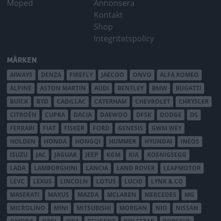
Moped
Annonsera
Kontakt
Shop
Integritetspolicy
MÄRKEN
AIWAYS
DENZA
FIREFLY
JAECOO
ONVO
ALFA ROMEO
ALPINE
ASTON MARTIN
AUDI
BENTLEY
BMW
BUGATTI
BUICK
BYD
CADILLAC
CATERHAM
CHEVROLET
CHRYSLER
CITROËN
CUPRA
DACIA
DAEWOO
DFSK
DODGE
DS
FERRARI
FIAT
FISKER
FORD
GENESIS
GWM WEY
HOLDEN
HONDA
HONGQI
HUMMER
HYUNDAI
INEOS
ISUZU
JAC
JAGUAR
JEEP
KGM
KIA
KOENIGSEGG
LADA
LAMBORGHINI
LANCIA
LAND ROVER
LEAPMOTOR
LEVC
LEXUS
LINCOLN
LOTUS
LUCID
LYNK & CO
MASERATI
MAXUS
MAZDA
MCLAREN
MERCEDES
MG
MICROLINO
MINI
MITSUBISHI
MORGAN
NIO
NISSAN