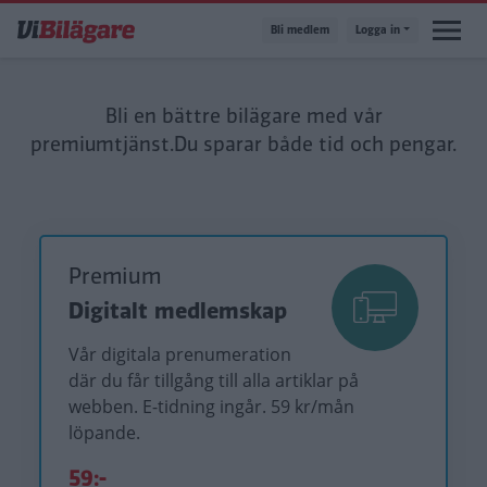
Hoppa
Bli medlem
Logga in
till
huvudinnehåll
Bli en bättre bilägare med vår
premiumtjänst.
Du sparar både tid och pengar.
Premium
Digitalt medlemskap
Vår digitala prenumeration
där du får tillgång till alla artiklar på
webben. E-tidning ingår. 59 kr/mån
löpande.
59:-