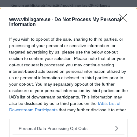
Genom att klicka på "Fortsätt" godkänner jag
OK-Förlagets
prenumerationsvillkor
och bekräftar att jag tagit del av
OK-Förlagets
integritetspolicy
.
www.vibilagare.se -
Do Not Process My Personal
Information
If you wish to opt-out of the sale, sharing to third parties, or
processing of your personal or sensitive information for
Är du redan prenumerant på vår papperstidning?
targeted advertising by us, please use the below opt-out
Aktivera din digitala prenumeration utan kostnad här.
section to confirm your selection. Please note that after your
opt-out request is processed you may continue seeing
interest-based ads based on personal information utilized by
us or personal information disclosed to third parties prior to
your opt-out. You may separately opt-out of the further
disclosure of your personal information by third parties on the
IAB’s list of downstream participants. This information may
also be disclosed by us to third parties on the
IAB’s List of
Downstream Participants
that may further disclose it to other
third parties.
Please note that this website/app uses one or more Google
Personal Data Processing Opt Outs
services and may gather and store information including but