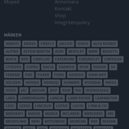
Moped
Annonsera
Kontakt
Shop
Integritetspolicy
MÄRKEN
AIWAYS
DENZA
FIREFLY
JAECOO
ONVO
ALFA ROMEO
ALPINE
ASTON MARTIN
AUDI
BENTLEY
BMW
BUGATTI
BUICK
BYD
CADILLAC
CATERHAM
CHEVROLET
CHRYSLER
CITROËN
CUPRA
DACIA
DAEWOO
DFSK
DODGE
DS
FERRARI
FIAT
FISKER
FORD
GENESIS
GWM WEY
HOLDEN
HONDA
HONGQI
HUMMER
HYUNDAI
INEOS
ISUZU
JAC
JAGUAR
JEEP
KGM
KIA
KOENIGSEGG
LADA
LAMBORGHINI
LANCIA
LAND ROVER
LEAPMOTOR
LEVC
LEXUS
LINCOLN
LOTUS
LUCID
LYNK & CO
MASERATI
MAXUS
MAZDA
MCLAREN
MERCEDES
MG
MICROLINO
MINI
MITSUBISHI
MORGAN
NIO
NISSAN