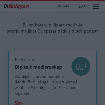
Hoppa
Bli medlem
Logga in
till
huvudinnehåll
Bli en bättre bilägare med vår
premiumtjänst.
Du sparar både tid och pengar.
Premium
Digitalt medlemskap
Vår digitala prenumeration
där du får tillgång till alla artiklar på
webben. E-tidning ingår. 59 kr/mån
löpande.
59:-