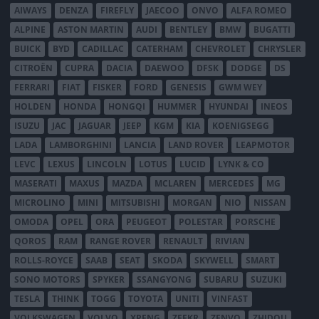
AIWAYS
DENZA
FIREFLY
JAECOO
ONVO
ALFA ROMEO
ALPINE
ASTON MARTIN
AUDI
BENTLEY
BMW
BUGATTI
BUICK
BYD
CADILLAC
CATERHAM
CHEVROLET
CHRYSLER
CITROËN
CUPRA
DACIA
DAEWOO
DFSK
DODGE
DS
FERRARI
FIAT
FISKER
FORD
GENESIS
GWM WEY
HOLDEN
HONDA
HONGQI
HUMMER
HYUNDAI
INEOS
ISUZU
JAC
JAGUAR
JEEP
KGM
KIA
KOENIGSEGG
LADA
LAMBORGHINI
LANCIA
LAND ROVER
LEAPMOTOR
LEVC
LEXUS
LINCOLN
LOTUS
LUCID
LYNK & CO
MASERATI
MAXUS
MAZDA
MCLAREN
MERCEDES
MG
MICROLINO
MINI
MITSUBISHI
MORGAN
NIO
NISSAN
OMODA
OPEL
ORA
PEUGEOT
POLESTAR
PORSCHE
QOROS
RAM
RANGE ROVER
RENAULT
RIVIAN
ROLLS-ROYCE
SAAB
SEAT
SKODA
SKYWELL
SMART
SONO MOTORS
SPYKER
SSANGYONG
SUBARU
SUZUKI
TESLA
THINK
TOGG
TOYOTA
UNITI
VINFAST
VOLKSWAGEN
VOLVO
XPENG
ZEEKR
ZENVO
ZHIDOU