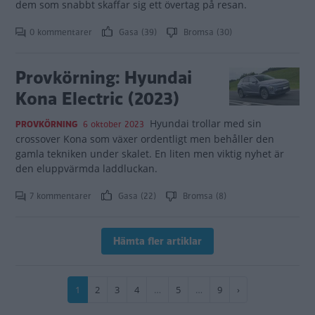
dem som snabbt skaffar sig ett övertag på resan.
0 kommentarer
Gasa (39)
Bromsa (30)
Provkörning: Hyundai
Kona Electric (2023)
Hyundai trollar med sin
PROVKÖRNING
6 oktober 2023
crossover Kona som växer ordentligt men behåller den
gamla tekniken under skalet. En liten men viktig nyhet är
den eluppvärmda laddluckan.
7 kommentarer
Gasa (22)
Bromsa (8)
Hämta fler artiklar
Paginering
Nuvarande
1
Sida
2
Sida
3
Sida
4
…
Sida
5
…
Sida
9
Nästa
›