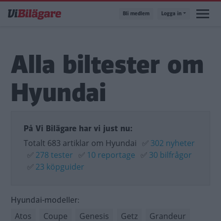
Hoppa
Bli medlem
Logga in
till
huvudinnehåll
Alla biltester om
Hyundai
På Vi Bilägare har vi just nu:
Totalt 683 artiklar om Hyundai
✅
302 nyheter
✅
278 tester
✅
10 reportage
✅
30 bilfrågor
✅
23 köpguider
Hyundai-modeller:
Atos
Coupe
Genesis
Getz
Grandeur