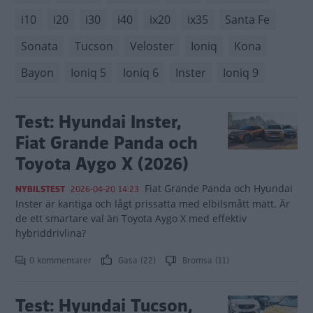
i10
i20
i30
i40
ix20
ix35
Santa Fe
Sonata
Tucson
Veloster
Ioniq
Kona
Bayon
Ioniq 5
Ioniq 6
Inster
Ioniq 9
Test: Hyundai Inster,
Fiat Grande Panda och
Toyota Aygo X (2026)
Fiat Grande Panda och Hyundai
NYBILSTEST
2026-04-20 14:23
Inster är kantiga och lågt prissatta med elbilsmått mätt. Är
de ett smartare val än Toyota Aygo X med effektiv
hybriddrivlina?
0 kommentarer
Gasa (22)
Bromsa (11)
Test: Hyundai Tucson,