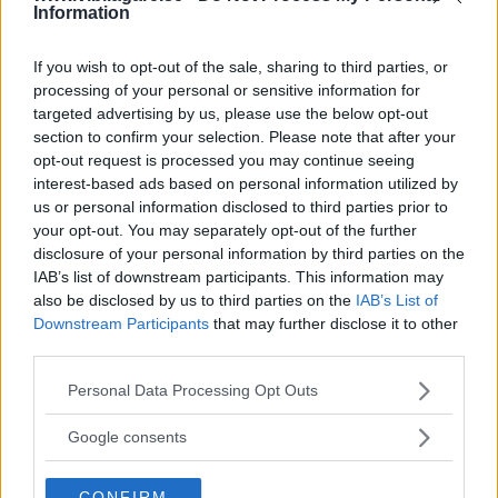
Information
Kona Hybrid (2023)
If you wish to opt-out of the sale, sharing to third parties, or
Under den spektakulära
PROVKÖRNING
3 februari 2024
processing of your personal or sensitive information for
designen döljer sig en vettig vardagsbil som gör sitt jobb
targeted advertising by us, please use the below opt-out
utan större åthävor.
section to confirm your selection. Please note that after your
9 kommentarer
Gasa (22)
Bromsa (15)
opt-out request is processed you may continue seeing
interest-based ads based on personal information utilized by
us or personal information disclosed to third parties prior to
Test: DS 3 E-tense,
your opt-out. You may separately opt-out of the further
disclosure of your personal information by third parties on the
Honda e:Ny1, Hyundai
IAB’s list of downstream participants. This information may
Kona Electric & Jeep
also be disclosed by us to third parties on the
IAB’s List of
Avenger
Downstream Participants
that may further disclose it to other
third parties.
Inför årets sista test står fyra
NYBILSTEST
18 december 2023
Please note that this website/app uses one or more Google
Personal Data Processing Opt Outs
smidiga elbilar med distinkt design på startlinjen. Nya
services and may gather and store information including but
Hyundai Kona utmanas av Jeep Avenger – Årets Bil 2023 –
not limited to your visit or usage behaviour. You may click to
Google consents
samt nykomlingen Honda e:Ny1 och formtoppade DS 3.
grant or deny consent to Google and its third-party tags to
use your data for below specified purposes in below Google
4 kommentarer
Gasa (28)
Bromsa (29)
CONFIRM