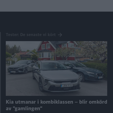
sida
sida
Tester: De senaste vi kört
Kia utmanar i kombiklassen – blir omkörd
av ”gamlingen”