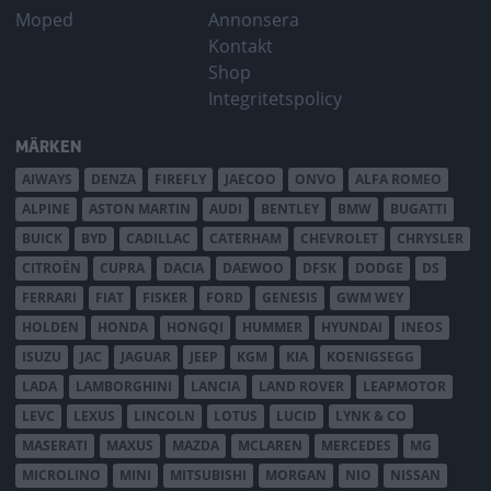
Moped
Annonsera
Kontakt
Shop
Integritetspolicy
MÄRKEN
AIWAYS
DENZA
FIREFLY
JAECOO
ONVO
ALFA ROMEO
ALPINE
ASTON MARTIN
AUDI
BENTLEY
BMW
BUGATTI
BUICK
BYD
CADILLAC
CATERHAM
CHEVROLET
CHRYSLER
CITROËN
CUPRA
DACIA
DAEWOO
DFSK
DODGE
DS
FERRARI
FIAT
FISKER
FORD
GENESIS
GWM WEY
HOLDEN
HONDA
HONGQI
HUMMER
HYUNDAI
INEOS
ISUZU
JAC
JAGUAR
JEEP
KGM
KIA
KOENIGSEGG
LADA
LAMBORGHINI
LANCIA
LAND ROVER
LEAPMOTOR
LEVC
LEXUS
LINCOLN
LOTUS
LUCID
LYNK & CO
MASERATI
MAXUS
MAZDA
MCLAREN
MERCEDES
MG
MICROLINO
MINI
MITSUBISHI
MORGAN
NIO
NISSAN