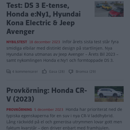
Test: DS 3 E-tense,
Honda e:Ny1, Hyundai
Kona Electric & Jeep
Avenger
Inför årets sista test står fyra
NYBILSTEST
18 december 2023
smidiga elbilar med distinkt design på startlinjen. Nya
Hyundai Kona utmanas av Jeep Avenger – Årets Bil 2023 –
samt nykomlingen Honda e:Ny1 och formtoppade DS 3.
4 kommentarer
Gasa (28)
Bromsa (29)
Provkörning: Honda CR-
V (2023)
Honda har prioriterat ned de
PROVKÖRNING
5 december 2023
typiska egenskaperna för en suv i nya CR-V laddhybrid.
Lång räckvidd på el och generösa utrymmen lovar gott men
faktum kvarstår – den driver enbart med framhjulen.