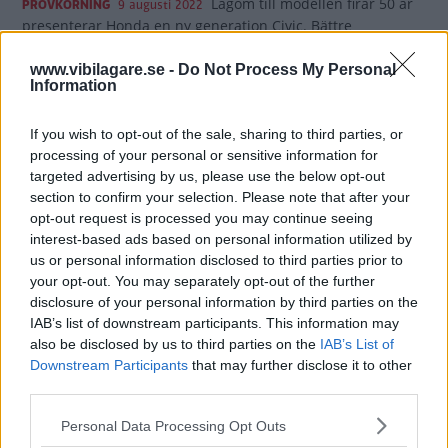
Lagom till modellen firar 50 år
PROVKÖRNING
9 augusti 2022
presenterar Honda en ny generation Civic. Bättre
utrymmen, höjd säkerhet, sänkt förbrukning och ännu
roligare att köra säger Honda. Vad säger provförare
www.vibilagare.se -
Do Not Process My Personal
Information
Helgesson?
15 kommentarer
Gasa (29)
Bromsa (9)
If you wish to opt-out of the sale, sharing to third parties, or
processing of your personal or sensitive information for
targeted advertising by us, please use the below opt-out
Test: Honda HR-V,
section to confirm your selection. Please note that after your
Toyota Yaris Cross och
opt-out request is processed you may continue seeing
interest-based ads based on personal information utilized by
Volkswagen Taigo
us or personal information disclosed to third parties prior to
(2022)
your opt-out. You may separately opt-out of the further
disclosure of your personal information by third parties on the
Smidiga yttermått i stan och högre
NYBILSTEST
11 maj 2022
IAB’s list of downstream participants. This information may
markfrigång på väg till torpet. Populariteten för små
also be disclosed by us to third parties on the
IAB’s List of
crossover-modeller tycks aldrig sina. Vi testar segmentets
Downstream Participants
that may further disclose it to other
nykomling Volkswagen Taigo mot omstöpta Honda HR-V och
third parties.
regerande testvinnaren Toyota Yaris Cross.
Please note that this website/app uses one or more Google
Personal Data Processing Opt Outs
0 kommentarer
Gasa (20)
Bromsa (8)
services and may gather and store information including but