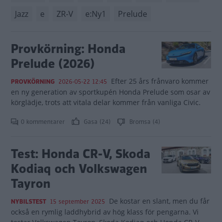
Jazz
e
ZR-V
e:Ny1
Prelude
Provkörning: Honda
Prelude (2026)
Efter 25 års frånvaro kommer
PROVKÖRNING
2026-05-22 12:45
en ny generation av sportkupén Honda Prelude som osar av
körglädje, trots att vitala delar kommer från vanliga Civic.
0 kommentarer
Gasa (24)
Bromsa (4)
Test: Honda CR-V, Skoda
Kodiaq och Volkswagen
Tayron
De kostar en slant, men du får
NYBILSTEST
15 september 2025
också en rymlig laddhybrid av hög klass för pengarna. Vi