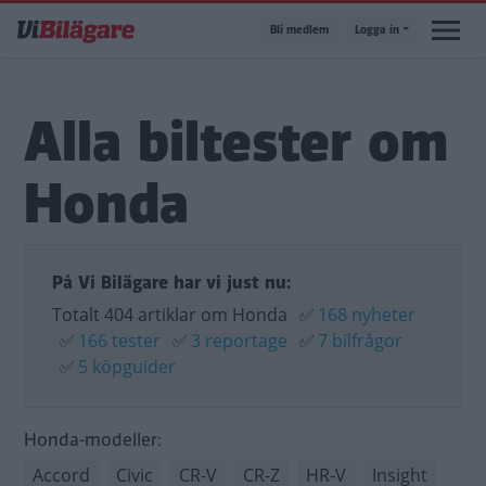
Hoppa
Bli medlem
Logga in
till
huvudinnehåll
Alla biltester om
Honda
På Vi Bilägare har vi just nu:
Totalt 404 artiklar om Honda
✅
168 nyheter
✅
166 tester
✅
3 reportage
✅
7 bilfrågor
✅
5 köpguider
Honda-modeller:
Accord
Civic
CR-V
CR-Z
HR-V
Insight